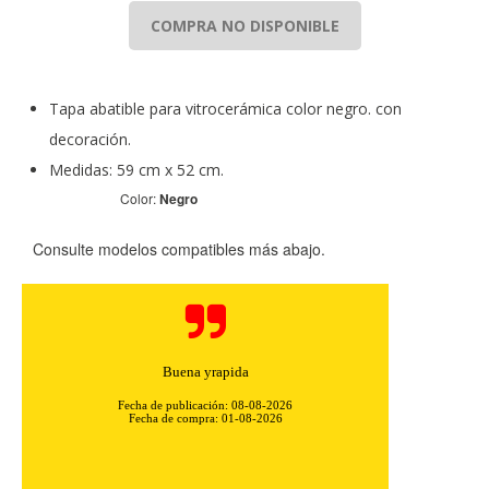
COMPRA NO DISPONIBLE
Tapa abatible para vitrocerámica color negro. con
decoración.
Medidas: 59 cm x 52 cm.
CONFIGURACIÓN DE COOKIES
Color:
Negro
HABILITAR TODO
RECHAZAR TODO
Consulte modelos compatibles más abajo.
Cookies necesarias
Estas cookies son necesarias para que el sitio web
Buena yrapida
funcione y no se pueden desactivar en nuestros sistemas.
Puede configurar su navegador para bloquear o alertar
Fecha de publicación: 08-08-2026
sobre estas cookies, pero alguna áreas del sitio no
Fecha de compra: 01-08-2026
funcionarán. Estas cookies no almacenan ninguna
información de identificación personal.
Cookies Utilizadas: