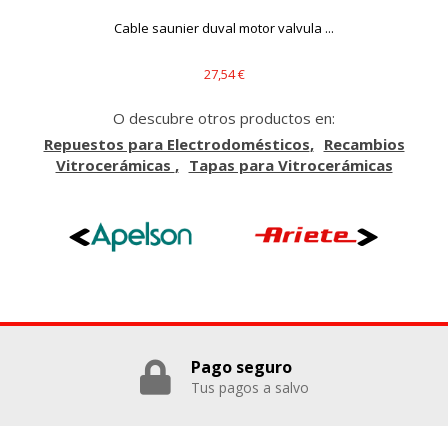
Cookies Utilizadas:
Cable saunier duval motor valvula ...
_evAd, _evCoupon, _evSubscription, _evPromt
27,54 €
GUARDAR CONFIGURACIÓN
O descubre otros productos en:
Repuestos para Electrodomésticos
Recambios
Vitrocerámicas
Tapas para Vitrocerámicas
Puedes volver a configurar tus cookies desde la sección
"Configuración de cookies" al pie de la página. También puedes
consultar nuestra
política de cookies
Pago seguro
Tus pagos a salvo