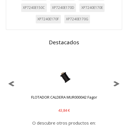
XP7240E150C
XP7240E170D
XP7240E170E
XP7240E170F
XP7240E170G
Destacados
FLOTADOR CALDERA MUR000042 Fagor
IN
43,84 €
O descubre otros productos en: