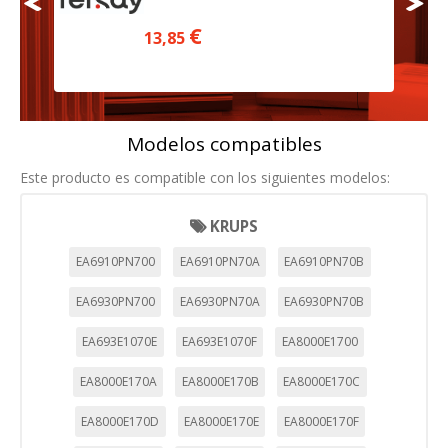
€
13,85
Modelos compatibles
Este producto es compatible con los siguientes modelos:
KRUPS
EA6910PN700
EA6910PN70A
EA6910PN70B
EA6930PN700
EA6930PN70A
EA6930PN70B
EA693E1070E
EA693E1070F
EA8000E1700
EA8000E170A
EA8000E170B
EA8000E170C
EA8000E170D
EA8000E170E
EA8000E170F