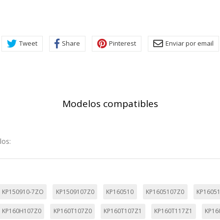
ar sobre estas cookies, pero alguna áreas del sitio no funcionarán
rsonal.
SESSID, wp-settings-1, wp-settings-time-1, _evCo, _evCoLT
Tweet
Share
Pinterest
Enviar por email
r las visitas y fuentes de tráfico para poder evaluar el rendimiento
las más o menos visitadas, y cómo los visitantes navegan por el si
Modelos compatibles
r lo tanto, es anónima.
utmz,_atuvc,_atuvs, _ga, _gid, _evPromtCookies
los:
cidas a través de nuestro sitio por nuestros socios publicitarios. P
e sus intereses y mostrarle anuncios relevantes en otros sitios. No
KP150910-7ZO
KP1509107Z0
KP160510
KP1605107Z0
KP1605
a identificación única de su navegador y dispositivo de Internet.
KP160H107Z0
KP160T107Z0
KP160T107Z1
KP160T117Z1
KP16
on, _evPromt