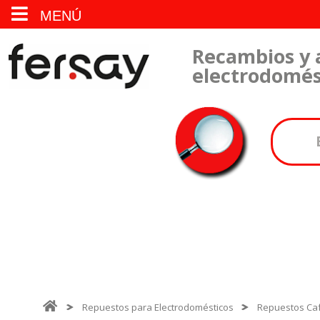
MENÚ
Recambios y 
electrodomés
Repuestos para Electrodomésticos
Repuestos Ca