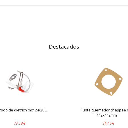
IÓN
Destacados
s desde la sección "Configuración de cookies" al pie de la página. Ta
rodo de dietrich mcr 24/28 ...
Junta quemador chappee 
142x142mm ...
73,58 €
31,46 €