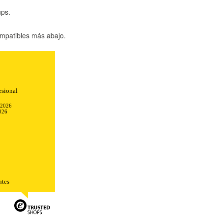
ups.
mpatibles más abajo.
esional
-2026
026
TODO
RECHAZAR TODO
ntes
sistemas. Puede configurar su