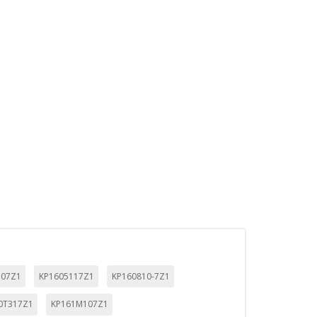
. Estas cookies no almacenan ninguna
 de nuestro sitio y mejorarlo. Nos
tio. Toda la información que recogen
ueden ser utilizadas por esas
 almacenan directamente información
107Z1
KP1605117Z1
KP160810-7Z1
0T317Z1
KP161M107Z1