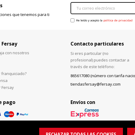
s
ciones que tenemos para ti
He leído y acepto la
política de privacidad
 Fersay
Contacto particulares
aja con nosotros
Si eres particular (no
profesional) puedes contactar a
través de este teléfono:
 franquiciado?
865617080 (número con tarifa nacio
ensa
tiendasfersay@fersay.com
r Fersay
e pago
Envíos con
RECHAZAR TODAS LAS COOKIES