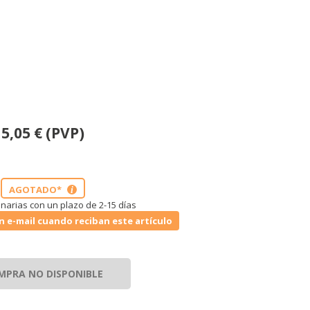
5,05
€
(PVP)
AGOTADO*
i
narias con un plazo de 2-15 días
n e-mail cuando reciban este artículo
MPRA NO DISPONIBLE