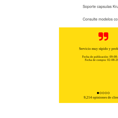
Soporte capsulas Kr
Consulte modelos co
Servicio muy rápido y prof
Fecha de publicación: 09-08
Fecha de compra: 02-08-2
KIES
HABILITAR 
9,214 opiniones de clie
ra que el sitio web funcione y no se pueden desactivar en nuestros 