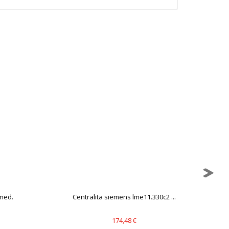
mbién puedes consultar nuestra
med.
Centralita siemens lme11.330c2 ...
174,48 €