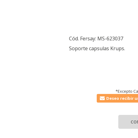
Cód. Fersay:
MS-623037
Soporte capsulas Krups.
*Excepto Ca
Deseo recibir u
CO