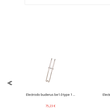
GUARDAR CONFIGURAC
Puedes volver a configurar tus cookie
política de cookies
dor
Electrodo buderus be1.0 type 1 ...
Elect
75,23 €