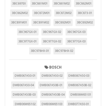
3BC697EX
3BC861M01
3BC861M02
3BC862M01
3BC862M02
3BC872M01
3BC872M02
3BC873-01
3BC891M01
3BC891M02
3BC892M01
3BC892M02
3BC967GX-01
3BC967GX-02
3BC967GX-03
3BC977GX-01
3BC977GX-02
3BC977GX-03
3BC978HX-01
3BC978HX-02
BOSCH
DWB067A50-01
DWB067A50-02
DWB067A50-03
DWB067A50-04
DWB067A50B-01
DWB067A50B-02
CONFIGURACIÓN DE COOKIES
DWB067A50B-03
DWB067A50B-04
DWB06W65101
HABILITAR TODO
RECHAZAR TODO
DWB06W65102
DWB06W65103
DWB077A50-01