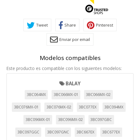
Tweet
Share
Pinterest
Enviar por email
Modelos compatibles
Este producto es compatible con los siguientes modelos:
BALAY
3BC064MX
3BC066MX-01
3BC066MX-02
3BC076MX-01
3BC076MX-02
3BC077EX
3BC094MX
3BC096MX-01
3BC096MX-02
3BC097GBC
3BC097GGC
3BC097GNC
3BC667EX
3BC677EX