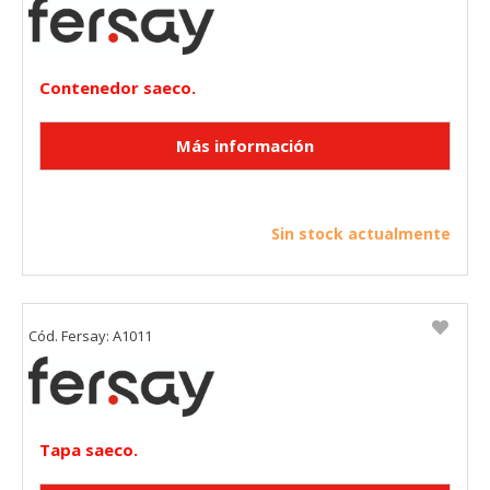
CONFIGURACIÓN DE COOKIES
HABILITAR TODO
RECHAZAR TODO
Contenedor saeco.
Cookies necesarias
Estas cookies son necesarias para que el sitio web
funcione y no se pueden desactivar en nuestros sistemas.
Sin stock actualmente
Puede configurar su navegador para bloquear o alertar
sobre estas cookies, pero alguna áreas del sitio no
funcionarán. Estas cookies no almacenan ninguna
información de identificación personal.
Cookies Utilizadas:
Cód. Fersay: A1011
COOKIELEGALFERSAY, VSF904, PHPSESSID, wp-settings-1,
wp-settings-time-1, _evCo, _evCoLT
Cookies de rendimiento
Estas cookies nos permiten contar las visitas y fuentes de
Tapa saeco.
tráfico para poder evaluar el rendimiento de nuestro sitio y
mejorarlo. Nos ayudan a saber qué páginas son las más o