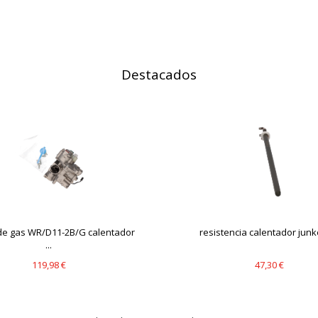
IÓN
Destacados
s desde la sección "Configuración de cookies" al pie de la página. Ta
de gas WR/D11-2B/G calentador
resistencia calentador junke
...
119,98 €
47,30 €