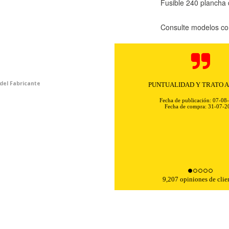
Fusible 240 plancha
Consulte modelos co
 del Fabricante
PUNTUALIDAD Y TRATO 
Fecha de publicación: 07-08
Fecha de compra: 31-07-2
KIES
HABILITAR 
9,207 opiniones de clie
ra que el sitio web funcione y no se pueden desactivar en nuestros 
ar sobre estas cookies, pero alguna áreas del sitio no funcionarán