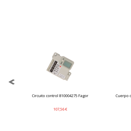
GUARDAR CONFIGURAC
Puedes volver a configurar tus cookie
política de cookies
Circuito control 810004275 Fagor
Cuerpo 
107,56 €