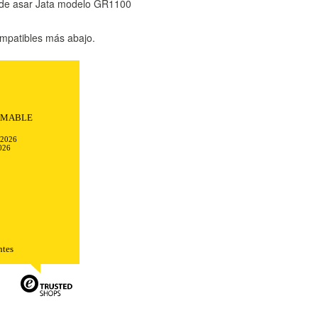
 de asar Jata modelo GR1100
mpatibles más abajo.
AMABLE
-2026
026
TODO
RECHAZAR TODO
ntes
sistemas. Puede configurar su
. Estas cookies no almacenan ninguna