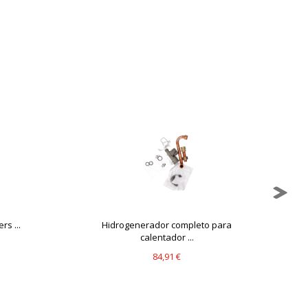
mbién puedes consultar nuestra
rs ...
Hidrogenerador completo para
T
calentador ...
84,91 €