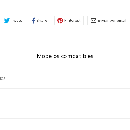
rsonal.
SESSID, wp-settings-1, wp-settings-time-1, _evCo, _evCoLT
Tweet
Share
Pinterest
Enviar por email
r las visitas y fuentes de tráfico para poder evaluar el rendimiento
las más o menos visitadas, y cómo los visitantes navegan por el si
r lo tanto, es anónima.
Modelos compatibles
utmz,_atuvc,_atuvs, _ga, _gid, _evPromtCookies
los:
cidas a través de nuestro sitio por nuestros socios publicitarios. P
e sus intereses y mostrarle anuncios relevantes en otros sitios. No
a identificación única de su navegador y dispositivo de Internet.
on, _evPromt