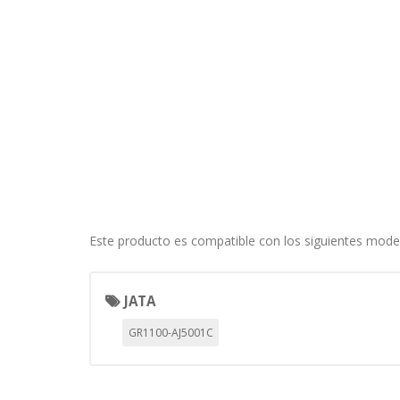
información de identificación pe
Cookies Utilizadas:
COOKIELEGALFERSAY, VSF904, PHP
Cookies de rendimiento
Estas cookies nos permiten conta
ayudan a saber qué páginas son 
estas cookies es agregada y, po
Cookies Utilizadas:
_utma,_utmb,_utmc,_utmz,_utmt,_
Este producto es compatible con los siguientes mode
Cookies dirigidas
Estas cookies pueden ser estable
JATA
empresas para crear un perfil d
personal, sino que se basan en l
GR1100-AJ5001C
Cookies Utilizadas:
_evAd, _evCoupon, _evSubscripti