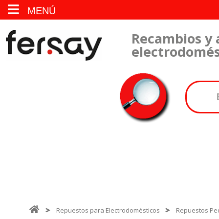
MENÚ
Recambios y 
electrodomés
Repuestos para Electrodomésticos
Repuestos Pe