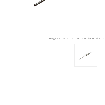
Imagen orientativa, puede variar a criterio
CONFIGURACIÓN DE COO
Cookies necesarias
Estas cookies son necesarias pa
navegador para bloquear o alert