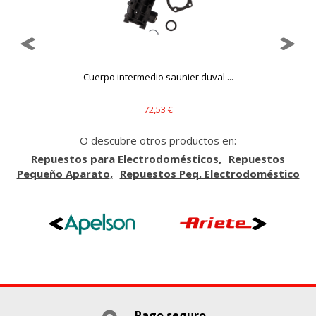
que se basan en la identificación única de su navegador y
dispositivo de Internet.
Cookies Utilizadas:
_evAd, _evCoupon, _evSubscription, _evPromt
Cuerpo intermedio saunier duval ...
72,53 €
GUARDAR CONFIGURACIÓN
O descubre otros productos en:
Repuestos para Electrodomésticos
Repuestos
Puedes volver a configurar tus cookies desde la sección
Pequeño Aparato
Repuestos Peq. Electrodoméstico
"Configuración de cookies" al pie de la página. También puedes
consultar nuestra
política de cookies
Pago seguro