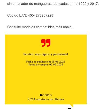
sin enrollador de mangueras fabricadas entre 1992 y 2017.
Código EAN: 4054278257228
Consulte modelos compatibles más abajo.
CONFIGURACIÓN DE COOKIES
Servicio muy rápido y profesional
Fecha de publicación: 09-08-2026
HABILITAR TODO
RECHAZAR TODO
Fecha de compra: 02-08-2026
Cookies necesarias
Estas cookies son necesarias para que el sitio web
funcione y no se pueden desactivar en nuestros sistemas.
Puede configurar su navegador para bloquear o alertar
9,214 opiniones de clientes
sobre estas cookies, pero alguna áreas del sitio no
funcionarán. Estas cookies no almacenan ninguna