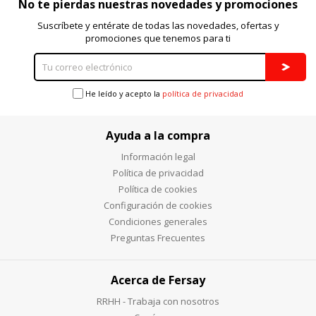
No te pierdas nuestras novedades y promociones
Cookies Utilizadas:
_evAd, _evCoupon, _evSubscription, _evPromt
Suscríbete y entérate de todas las novedades, ofertas y
promociones que tenemos para ti
GUARDAR CONFIGURACIÓN
He leído y acepto la
política de privacidad
Ayuda a la compra
Puedes volver a configurar tus cookies desde la sección
"Configuración de cookies" al pie de la página. También puedes
Información legal
consultar nuestra
política de cookies
Política de privacidad
Política de cookies
Configuración de cookies
Condiciones generales
Preguntas Frecuentes
Acerca de Fersay
RRHH - Trabaja con nosotros