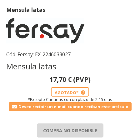
Mensula latas
Cód. Fersay:
EX-2246033027
Mensula latas
17,70
€
(PVP)
AGOTADO*
i
*Excepto Canarias con un plazo de 2-15 días
Deseo recibir un e-mail cuando reciban este artículo
COMPRA NO DISPONIBLE