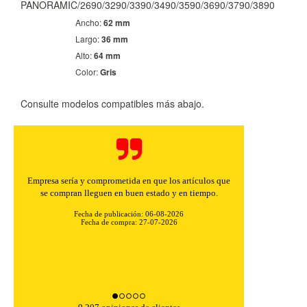
PANORAMIC/2690/3290/3390/3490/3590/3690/3790/3890
Ancho:
62 mm
Largo:
36 mm
Alto:
64 mm
Color:
Gris
Consulte modelos compatibles más abajo.
CONFIGURACIÓN DE COOKIES
Empresa sería y comprometida en que los artículos que
HABILITAR TODO
RECHAZAR TODO
se compran lleguen en buen estado y en tiempo.
Fecha de publicación: 06-08-2026
Fecha de compra: 27-07-2026
Cookies necesarias
Estas cookies son necesarias para que el sitio web
funcione y no se pueden desactivar en nuestros sistemas.
Puede configurar su navegador para bloquear o alertar
sobre estas cookies, pero alguna áreas del sitio no