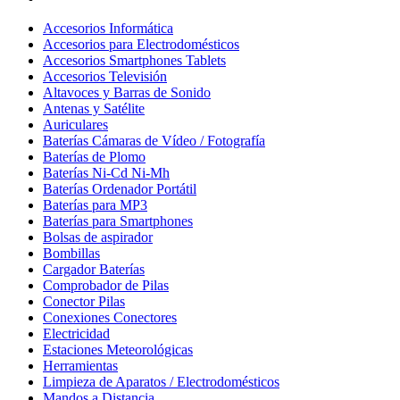
Accesorios Informática
Accesorios para Electrodomésticos
Accesorios Smartphones Tablets
Accesorios Televisión
Altavoces y Barras de Sonido
Antenas y Satélite
Auriculares
Baterías Cámaras de Vídeo / Fotografía
Baterías de Plomo
Baterías Ni-Cd Ni-Mh
Baterías Ordenador Portátil
Baterías para MP3
Baterías para Smartphones
Bolsas de aspirador
Bombillas
Cargador Baterías
Comprobador de Pilas
Conector Pilas
Conexiones Conectores
Electricidad
Estaciones Meteorológicas
Herramientas
Limpieza de Aparatos / Electrodomésticos
Mandos a Distancia