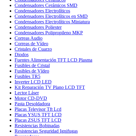
Condensadores Cerámicos SMD
Condensadores Electrolíticos
Condensadores Electrolíticos en SMD
Condensadores Electrolíticos Miniatura
Condensadores Poliester
Condensadores Polipropileno MKP
Correas Audio
Correas de Vídeo
Cristales de Cuarzo
Diodos
Fuentes Alimentación TFT LCD Plasma
Fusibles de Cristal
Fusibles de Vídeo
Fusibles TR5
Inverter LCD LED
Kit Reparación TV Plano LCD TFT
Lector Láser
Motor CD-DVD
Pasta Desoldadora
Placas Televisor Tft Lcd
Placas YSUS TFT LCD
Placas ZSUS TFT LCD
Resistencias Bobinadas
Resistencias Seguridad Ignifugas