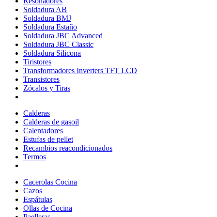
Resonadores
Soldadura AB
Soldadura BMJ
Soldadura Estaño
Soldadura JBC Advanced
Soldadura JBC Classic
Soldadura Silicona
Tiristores
Transformadores Inverters TFT LCD
Transistores
Zócalos y Tiras
Calderas
Calderas de gasoil
Calentadores
Estufas de pellet
Recambios reacondicionados
Termos
Cacerolas Cocina
Cazos
Espátulas
Ollas de Cocina
Paelleras