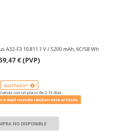
us A32-F3 10.811.1 V / 5200 mAh, 6C/58 Wh
59,47
€
(PVP)
AGOTADO*
i
narias con un plazo de 2-15 días
n e-mail cuando reciban este artículo
MPRA NO DISPONIBLE