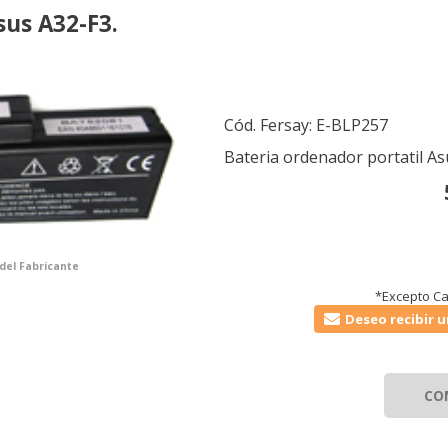
sus A32-F3.
Cód. Fersay:
E-BLP257
Bateria ordenador portatil As
 del Fabricante
*Excepto Ca
Deseo recibir u
CO