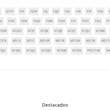
cidas a través de nuestro sitio por nuestros socios publicitarios. P
T
D1TP
F2F
F2HF
F2J
F2JE
F3A
F3E
F3F
F3H
e sus intereses y mostrarle anuncios relevantes en otros sitios. No
a identificación única de su navegador y dispositivo de Internet.
SA
F3SC
F3SE
F3SG
F3SR
F3SV
F3T
F3TC
F3U
F7
on, _evPromt
72DR
K72DY
K72F
K72JK
K72JR
K72JT
K72JU
K73BR
73TK
M51A
M51E
M51KR
M51SE
M51SN
M51SR
M51T
73JG
N73JN
N73JQ
N73SD
N73SM
N73SV
PRO71SR
S9
IÓN
s desde la sección "Configuración de cookies" al pie de la página. Ta
Destacados