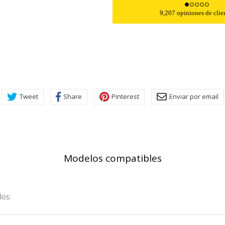
KIES
HABILITAR 
9,207 opiniones de clie
ra que el sitio web funcione y no se pueden desactivar en nuestros 
ar sobre estas cookies, pero alguna áreas del sitio no funcionarán
rsonal.
Tweet
Share
Pinterest
Enviar por email
SESSID, wp-settings-1, wp-settings-time-1, _evCo, _evCoLT
r las visitas y fuentes de tráfico para poder evaluar el rendimiento
Modelos compatibles
las más o menos visitadas, y cómo los visitantes navegan por el si
r lo tanto, es anónima.
los:
utmz,_atuvc,_atuvs, _ga, _gid, _evPromtCookies