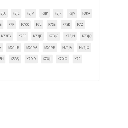
ueden ser utilizadas por esas
F3JA
F3JC
F3JM
F3JP
F3JR
F3JV
F3KA
 almacenan directamente información
E
F7F
F7KR
F7L
F7SE
F7SR
F7Z
K73BY
K73E
K73JF
K73JG
K73JN
K73JQ
A
M51TR
M51VA
M51VR
N71JA
N71JQ
6H
X53SJ
X70ID
X70IJ
X70IO
X72
mbién puedes consultar nuestra