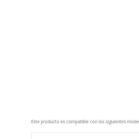
CONFIGURACIÓN DE COO
Cookies necesarias
Estas cookies son necesarias pa
navegador para bloquear o alert
información de identificación pe
Cookies Utilizadas:
COOKIELEGALFERSAY, VSF904, PHP
Cookies de rendimiento
Estas cookies nos permiten conta
ayudan a saber qué páginas son 
estas cookies es agregada y, po
Cookies Utilizadas:
Este producto es compatible con los siguientes mode
_utma,_utmb,_utmc,_utmz,_utmt,_