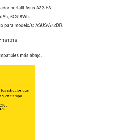
ador portátil Asus A32-F3.
0mAh, 6C/58Wh.
o para modelo/s: ASUS/A72DR.
01161016
mpatibles más abajo.
n el envío.
-2026
026