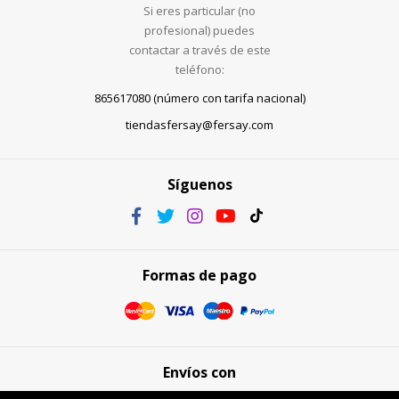
Si eres particular (no
profesional) puedes
contactar a través de este
teléfono:
865617080 (número con tarifa nacional)
tiendasfersay@fersay.com
Síguenos
Formas de pago
Envíos con