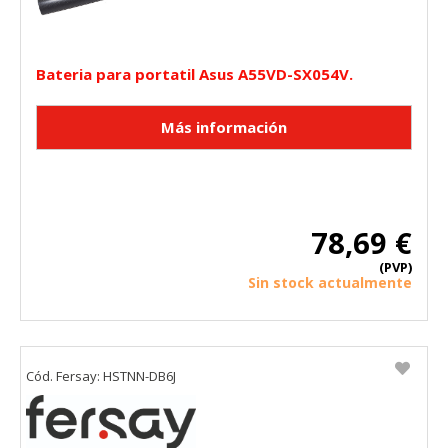
Estas cookies nos permiten contar las visitas y fuentes de
tráfico para poder evaluar el rendimiento de nuestro sitio y
mejorarlo. Nos ayudan a saber qué páginas son las más o
menos visitadas, y cómo los visitantes navegan por el sitio.
Bateria para portatil Asus A55VD-SX054V.
Toda la información que recogen estas cookies es
agregada y, por lo tanto, es anónima.
Cookies Utilizadas:
_utma,_utmb,_utmc,_utmz,_utmt,_utmz,_atuvc,_atuvs, _ga,
_gid, _evPromtCookies
Cookies dirigidas
78,69 €
Estas cookies pueden ser establecidas a través de nuestro
sitio por nuestros socios publicitarios. Pueden ser
(PVP)
utilizadas por esas empresas para crear un perfil de sus
Sin stock actualmente
intereses y mostrarle anuncios relevantes en otros sitios.
No almacenan directamente información personal, sino
que se basan en la identificación única de su navegador y
dispositivo de Internet.
Cookies Utilizadas:
Cód. Fersay: HSTNN-DB6J
_evAd, _evCoupon, _evSubscription, _evPromt