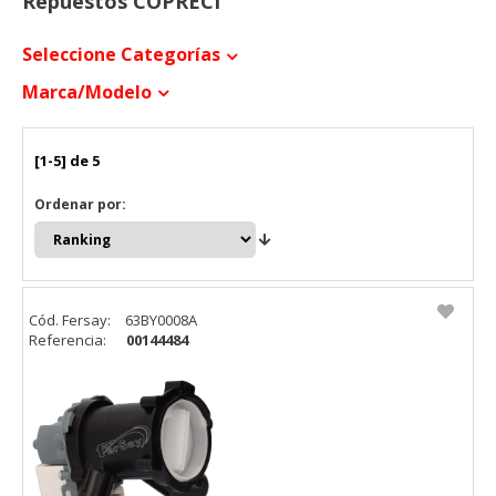
Repuestos COPRECI
Seleccione Categorías
Marca/modelo
[1-5] de 5
Ordenar por:
Cód. Fersay:
63BY0008A
Referencia:
00144484