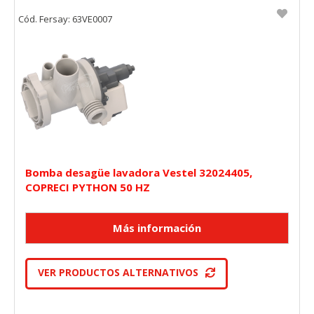
GUARDAR CONFIGURACIÓN
Cód. Fersay: 63VE0007
Puedes volver a configurar tus cookies desde la sección
"Configuración de cookies" al pie de la página. También puedes
consultar nuestra
política de cookies
Bomba desagüe lavadora Vestel 32024405,
COPRECI PYTHON 50 HZ
VER PRODUCTOS ALTERNATIVOS