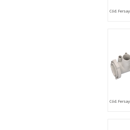
_evAd, _evCoupon, _evSubscripti
Cód. Fersay
GUARDAR CONFIGURAC
Puedes volver a configurar tus cookie
política de cookies
Cód. Fersay