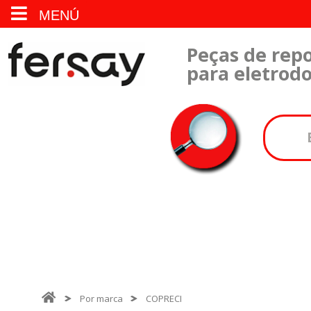
MENÚ
Peças de repo
para eletrod
Por marca
COPRECI