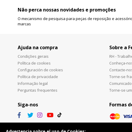
Não perca nossas novidades e promoções
O mecanismo de pesquisa para peças de reposição e acessório
marcas
Ajuda na compra
Sobre a F
Condições gerais
RH - Trabal
Política de cookies
Conheça-no
Configuración de cookies
Contacte-no
Política de privacidade
Torne-se fr
Informação legal
Comunicado
Perguntas frequentes
Torne-se um
Siga-nos
Formas d
Advertencia sobre el uso de Cookies: