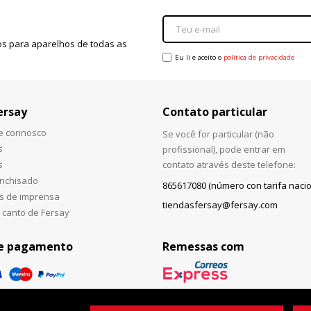
s para aparelhos de todas as
Eu li e aceito o
política de privacidade
ersay
Contato particular
he connosco
Se você for particular (não
s
profissional), pode entrar em
s
contato através deste telefone:
anchisado
865617080 (número con tarifa nacio
s de imprensa
tiendasfersay@fersay.com
 canto de Fersay
e pagamento
Remessas com