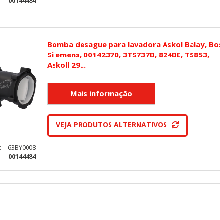
:
00144484
Bomba desague para lavadora Askol Balay, Bo
Si emens, 00142370, 3TS737B, 824BE, TS853,
Askoll 29...
VEJA PRODUTOS ALTERNATIVOS
:
63BY0008
:
00144484
KIES
HABILITAR 