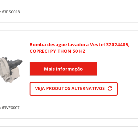
on, _evPromt
: 63BS0018
IÓN
Bomba desague lavadora Vestel 32024405,
COPRECI PY THON 50 HZ
s desde la sección "Configuración de cookies" al pie de la página. Ta
VEJA PRODUTOS ALTERNATIVOS
: 63VE0007