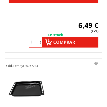
Cookies Utilizadas:
_utma,_utmb,_utmc,_utmz,_utmt,_utmz,_atuvc,_atuvs, _ga,
_gid, _evPromtCookies
6,49 €
Cookies dirigidas
(PVP)
Estas cookies pueden ser establecidas a través de nuestro
En stock
sitio por nuestros socios publicitarios. Pueden ser
utilizadas por esas empresas para crear un perfil de sus
COMPRAR
intereses y mostrarle anuncios relevantes en otros sitios.
No almacenan directamente información personal, sino
que se basan en la identificación única de su navegador y
dispositivo de Internet.
Cookies Utilizadas:
Cód. Fersay: 20757233
_evAd, _evCoupon, _evSubscription, _evPromt
GUARDAR CONFIGURACIÓN
Puedes volver a configurar tus cookies desde la sección