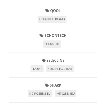
_evAd, _evCoupon, _evSubscription, _evPromt
QOOL
QLH60IX-10814614
GUARDAR CONFIGURACIÓN
SCHONTECH
Puedes volver a configurar tus cookies desde la sección
SCH66HMF
"Configuración de cookies" al pie de la página. También puedes
consultar nuestra
política de cookies
SELECLINE
400044
400044-10724848
SHARP
K-71V28BM2-EU
K61V28IM1EU