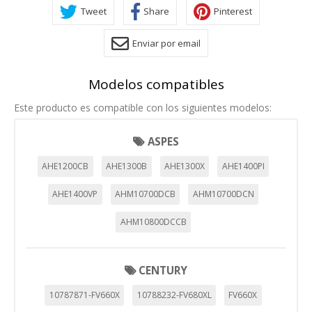
Tweet
Share
Pinterest
Enviar por email
Modelos compatibles
Este producto es compatible con los siguientes modelos:
ASPES
AHE1200CB
AHE1300B
AHE1300X
AHE1400PI
AHE1400VP
AHM10700DCB
AHM10700DCN
AHM10800DCCB
CENTURY
10787871-FV660X
10788232-FV680XL
FV660X