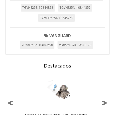
TGVHE25B-10844858
TGVHE25N-10844857
TGVHEM25X-10845769
VANGUARD
VD65FMGX-10840696
VD65MDGB-10841129
Destacados
Cuerpo de gas WR/D11-2B/G calentador ...