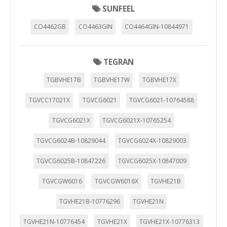
SUNFEEL
CO4462GB
CO4463GIN
CO4464GIN-10844971
TEGRAN
TGBVHE17B
TGBVHE17W
TGBVHE17X
TGVCC17021X
TGVCG6021
TGVCG6021-10764588
TGVCG6021X
TGVCG6021X-10765254
TGVCG6024B-10829044
TGVCG6024X-10829003
TGVCG6025B-10847226
TGVCG6025X-10847009
TGVCGW6016
TGVCGW6016X
TGVHE21B
TGVHE21B-10776296
TGVHE21N
TGVHE21N-10776454
TGVHE21X
TGVHE21X-10776313