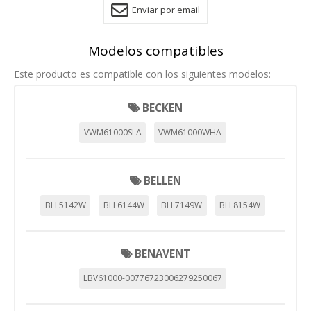
Enviar por email
Modelos compatibles
Este producto es compatible con los siguientes modelos:
BECKEN
VWM61000SLA
VWM61000WHA
BELLEN
BLL5142W
BLL6144W
BLL7149W
BLL8154W
BENAVENT
LBV61000-00776723006279250067