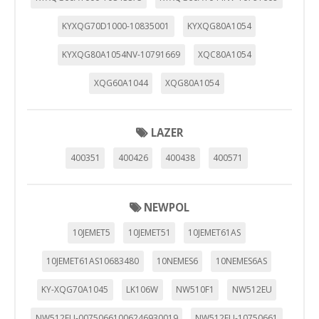
KYXQG70D1000-10835001
KYXQG80A1054
KYXQG80A1054NV-10791669
XQC80A1054
XQG60A1044
XQG80A1054
LAZER
400351
400426
400438
400571
NEWPOL
10JEMET5
10JEMET51
10JEMET61AS
10JEMET61AS10683480
10NEMES6
10NEMES6AS
CONFIGURACIÓN DE COOKIES
KY-XQG70A1045
LK106W
NW510F1
NW512EU
HABILITAR TODO
RECHAZAR TODO
NW512EU-00750661006246930019
NW512EU-10750661