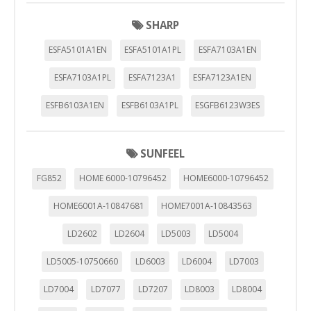
SHARP
ESFA5101A1EN
ESFA5101A1PL
ESFA7103A1EN
ESFA7103A1PL
ESFA7123A1
ESFA7123A1EN
ESFB6103A1EN
ESFB6103A1PL
ESGFB6123W3ES
SUNFEEL
FG852
HOME 6000-10796452
HOME6000-10796452
HOME6001A-10847681
HOME7001A-10843563
LD2602
LD2604
LD5003
LD5004
LD5005-10750660
LD6003
LD6004
LD7003
LD7004
LD7077
LD7207
LD8003
LD8004