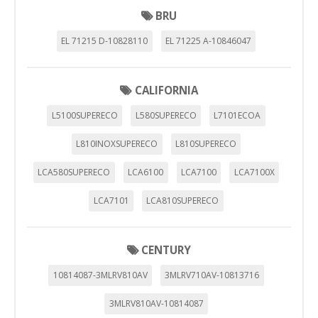
BRU
EL 71215 D-10828110
EL 71225 A-10846047
CALIFORNIA
L5100SUPERECO
L580SUPERECO
L7101ECOA
L810INOXSUPERECO
L810SUPERECO
LCA580SUPERECO
LCA6100
LCA7100
LCA7100X
LCA7101
LCA810SUPERECO
CENTURY
10814087-3MLRV810AV
3MLRV710AV-10813716
3MLRV810AV-10814087