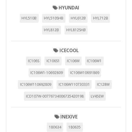
HYUNDAI
HYL510B
HYL510SHB
HYL612B
HYL712B
HYL812B
HYL812SHB
ICECOOL
IC106S
IC106S1
IC106W
IC106W1
IC106W1-10692809
IC106W10691869
IC106W110692809
IC106W110730331
IC128W
ICD107W-00776734006735420198
LV45EW
INEXIVE
180634
180635