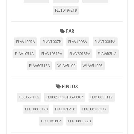
FLL1049F219
FAR
FLAV1007A
FLAV1007P
FLAV1008A
FLAV1008PA
FLAV1051A
FLAV1051PA
FLAV6015PA
FLAV6051A
FLAV6051PA
WLAV5100
WLAV5100P
FINLUX
FLX065F116
FLX065F11610693367
FLX106CF117
FLX106CF120
FLX107F216
FLX10818F177
FLX10818F2
FLX108CF220