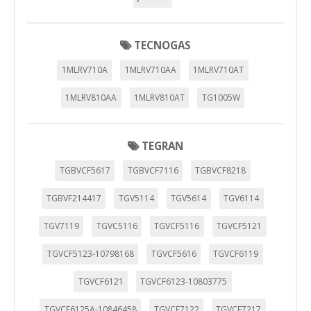
TECNOGAS
1MLRV710A
1MLRV710AA
1MLRV710AT
1MLRV810AA
1MLRV810AT
TG1005W
TEGRAN
TGBVCF5617
TGBVCF7116
TGBVCF8218
TGBVF214417
TGV5114
TGV5614
TGV6114
TGV7119
TGVC5116
TGVCF5116
TGVCF5121
TGVCF5123-10798168
TGVCF5616
TGVCF6119
TGVCF6121
TGVCF6123-10803775
TGVCF6125A-10846458
TGVCF7122
TGVCF7217