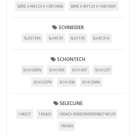
SERIE 3-W6123 V-10813686
SERIE 3-W7123 V-10813691
SCHNEIDER
SLA5135A
SLA6135
SLA7135
SLA8131A
SCHONTECH
SCH1005N
SCH1006
SCH1007
SCH1207
SCH1207N
SCH1208
SCH1208N
SELECLINE
146327
180423
180423-00692960005682740129
180426