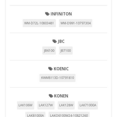
INFINITON
WM-D72L-10803481
WM-D991-10797304
JBC
JB6100
JB7100
KOENIC
KWM8113D-10791810
KONEN
LAK106W
LAK127W
LAK128W
LAK71000A
LAK81000A
LAKO6100W24-10821260