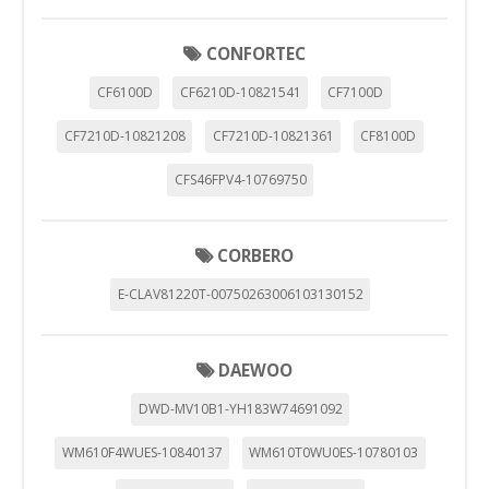
CONFORTEC
CF6100D
CF6210D-10821541
CF7100D
CF7210D-10821208
CF7210D-10821361
CF8100D
CFS46FPV4-10769750
CORBERO
E-CLAV81220T-00750263006103130152
DAEWOO
DWD-MV10B1-YH183W74691092
WM610F4WUES-10840137
WM610T0WU0ES-10780103