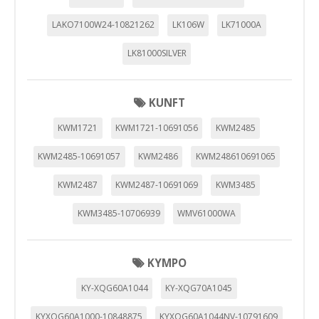
LAKO7100W24-10821262
LK106W
LK71000A
LK81000SILVER
KUNFT
KWM1721
KWM1721-10691056
KWM2485
KWM2485-10691057
KWM2486
KWM248610691065
KWM2487
KWM2487-10691069
KWM3485
KWM3485-10706939
WMV61000WA
KYMPO
KY-XQG60A1044
KY-XQG70A1045
KYXQG60A1000-10848875
KYXQG60A1044NV-10791609