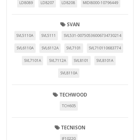
LD8089
LD8207
LD8208
MIDI8000-10796449
SVAN
SVL5110A
SVL5111
SVL531-00750536006734730214
SVL6110A
SVL6112A
SVL7101
SVL710110683774
SVL7101A
SVL7112A
SVL8101
SVL8101A
SVL8110A
TECHWOOD
TCH605
TECNISON
JF10220