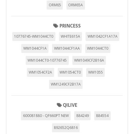
ORM65
ORM65A
PRINCESS
10776745-WM1044CT0
WHITE615A
WM1042CF1A17A
WM1044CF1A
WM1044CF1AA
WM1044CT0
WM1044CT0-10776745
WM1049CF2B16A
WM1054CF2A
WM1054CT0
WM1055
WM1249CF2B17A
QILIVE
600081880 - QF660PT NEW
884249
884554
892652Q6816