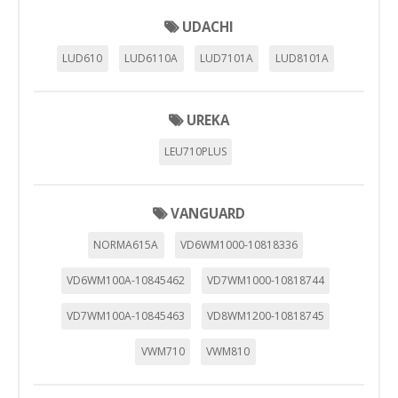
UDACHI
LUD610
LUD6110A
LUD7101A
LUD8101A
UREKA
LEU710PLUS
VANGUARD
NORMA615A
VD6WM1000-10818336
VD6WM100A-10845462
VD7WM1000-10818744
VD7WM100A-10845463
VD8WM1200-10818745
VWM710
VWM810