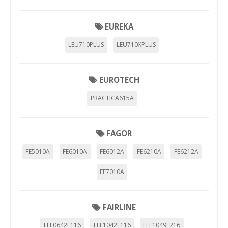
EUREKA
LEU710PLUS
LEU710XPLUS
EUROTECH
PRACTICA615A
FAGOR
FE5010A
FE6010A
FE6012A
FE6210A
FE6212A
FE7010A
FAIRLINE
FLL0642F116
FLL1042F116
FLL1049F216