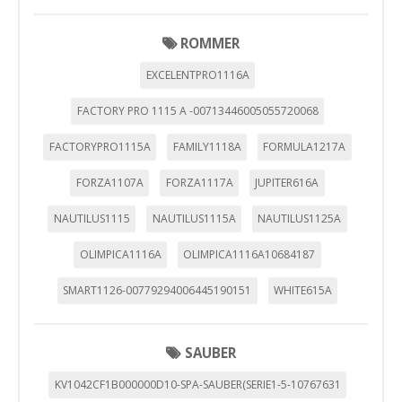
ROMMER
EXCELENTPRO1116A
FACTORY PRO 1115 A -00713446005055720068
FACTORYPRO1115A
FAMILY1118A
FORMULA1217A
FORZA1107A
FORZA1117A
JUPITER616A
NAUTILUS1115
NAUTILUS1115A
NAUTILUS1125A
OLIMPICA1116A
OLIMPICA1116A10684187
SMART1126-00779294006445190151
WHITE615A
SAUBER
KV1042CF1B000000D10-SPA-SAUBER(SERIE1-5-10767631