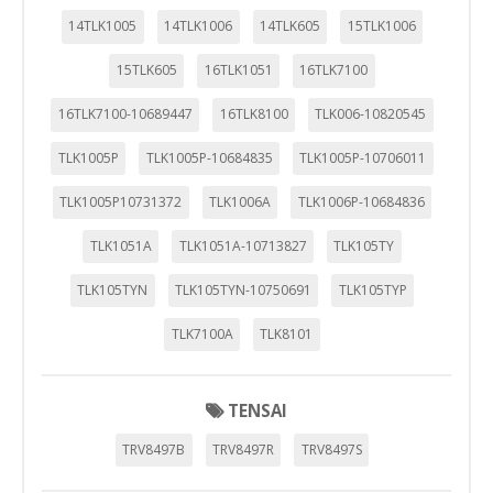
14TLK1005
14TLK1006
14TLK605
15TLK1006
15TLK605
16TLK1051
16TLK7100
16TLK7100-10689447
16TLK8100
TLK006-10820545
TLK1005P
TLK1005P-10684835
TLK1005P-10706011
TLK1005P10731372
TLK1006A
TLK1006P-10684836
TLK1051A
TLK1051A-10713827
TLK105TY
TLK105TYN
TLK105TYN-10750691
TLK105TYP
TLK7100A
TLK8101
TENSAI
TRV8497B
TRV8497R
TRV8497S