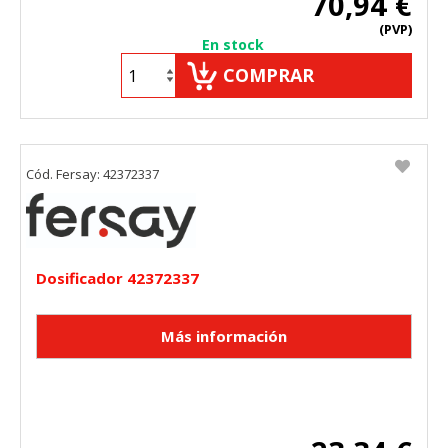
70,94 €
"Configuración de cookies" al pie de la página. También puedes
(PVP)
consultar nuestra
política de cookies
En stock
COMPRAR
Cód. Fersay: 42372337
Dosificador 42372337