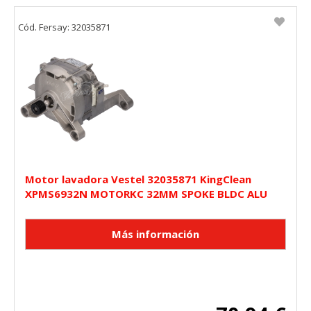
Cookies Utilizadas:
_utma,_utmb,_utmc,_utmz,_utmt,_utmz,_atuvc,_atuvs, _ga,
Cód. Fersay: 32035871
_gid, _evPromtCookies
Cookies dirigidas
Estas cookies pueden ser establecidas a través de nuestro
sitio por nuestros socios publicitarios. Pueden ser
utilizadas por esas empresas para crear un perfil de sus
intereses y mostrarle anuncios relevantes en otros sitios.
No almacenan directamente información personal, sino
que se basan en la identificación única de su navegador y
dispositivo de Internet.
Motor lavadora Vestel 32035871 KingClean
Cookies Utilizadas:
XPMS6932N MOTORKC 32MM SPOKE BLDC ALU
_evAd, _evCoupon, _evSubscription, _evPromt
GUARDAR CONFIGURACIÓN
Puedes volver a configurar tus cookies desde la sección