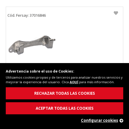
Cód. Fersay: 37016846
Advertencia sobre el uso de Cookies:
Utilizamos cookies propias y de terceros para analizar nuestros servicios y
Bisagra puerta lavadora Vestel 37016846
mejorar la experiencia del usuario. Clica
AQUÍ
para más información.
RECHAZAR TODAS LAS COOKIES
ACEPTAR TODAS LAS COOKIES
Configurar cookies
12,33 €