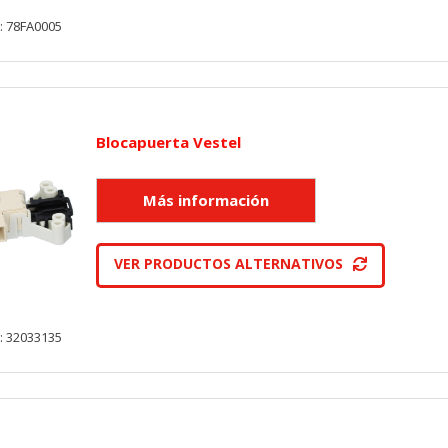
: 78FA0005
KIES
HABILITAR 
Blocapuerta Vestel
ra que el sitio web funcione y no se pueden desactivar en nuestros 
ar sobre estas cookies, pero alguna áreas del sitio no funcionarán
rsonal.
VER PRODUCTOS ALTERNATIVOS
SESSID, wp-settings-1, wp-settings-time-1, _evCo, _evCoLT
: 32033135
r las visitas y fuentes de tráfico para poder evaluar el rendimiento
las más o menos visitadas, y cómo los visitantes navegan por el si
r lo tanto, es anónima.