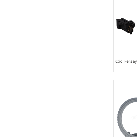
_utma,_utmb,_utmc,_utmz,_utmt,_
Cookies dirigidas
Estas cookies pueden ser estable
empresas para crear un perfil d
personal, sino que se basan en l
Cookies Utilizadas:
_evAd, _evCoupon, _evSubscripti
Cód. Fersay
GUARDAR CONFIGURAC
Puedes volver a configurar tus cookie
política de cookies