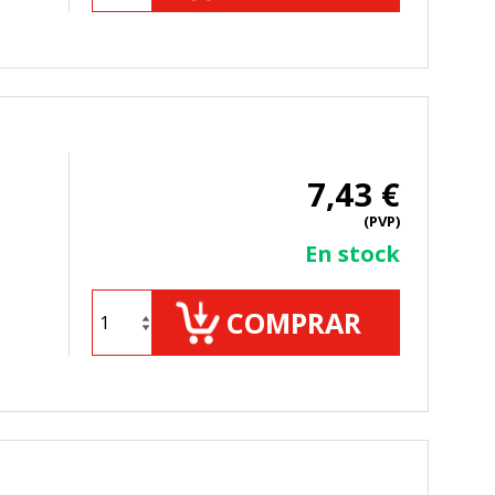
TODO
RECHAZAR TODO
7,43 €
sistemas. Puede configurar su
(PVP)
. Estas cookies no almacenan ninguna
En stock
COMPRAR
 de nuestro sitio y mejorarlo. Nos
tio. Toda la información que recogen