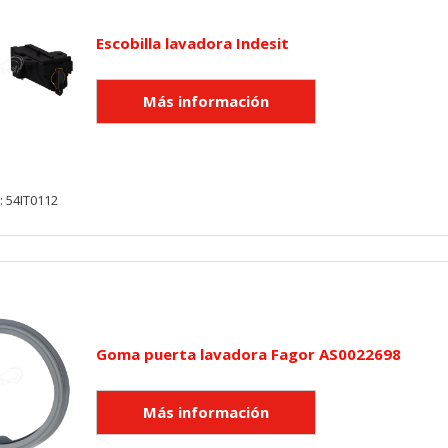
utmz,_atuvc,_atuvs, _ga, _gid, _evPromtCookies
Escobilla lavadora Indesit
cidas a través de nuestro sitio por nuestros socios publicitarios. P
e sus intereses y mostrarle anuncios relevantes en otros sitios. No
a identificación única de su navegador y dispositivo de Internet.
on, _evPromt
: 54IT0112
IÓN
Goma puerta lavadora Fagor AS0022698
s desde la sección "Configuración de cookies" al pie de la página. Ta