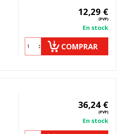
12,29 €
(PVP)
En stock
ueden ser utilizadas por esas
 almacenan directamente información
COMPRAR
36,24 €
mbién puedes consultar nuestra
(PVP)
En stock