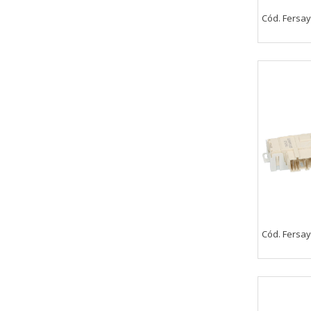
Cód. Fersay
CONFIGURACIÓN DE COO
Cookies necesarias
Estas cookies son necesarias pa
navegador para bloquear o alert
información de identificación pe
Cookies Utilizadas:
COOKIELEGALFERSAY, VSF904, PHP
Cód. Fersay
Cookies de rendimiento
Estas cookies nos permiten conta
ayudan a saber qué páginas son 
estas cookies es agregada y, po
Cookies Utilizadas: