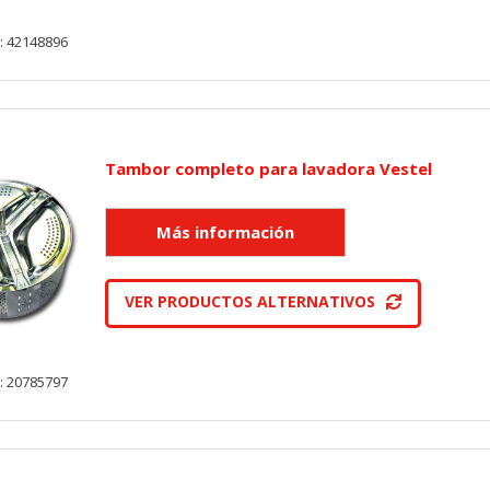
: 42148896
KIES
HABILITAR 
Tambor completo para lavadora Vestel
ra que el sitio web funcione y no se pueden desactivar en nuestros 
ar sobre estas cookies, pero alguna áreas del sitio no funcionarán
rsonal.
VER PRODUCTOS ALTERNATIVOS
SESSID, wp-settings-1, wp-settings-time-1, _evCo, _evCoLT
: 20785797
r las visitas y fuentes de tráfico para poder evaluar el rendimiento
las más o menos visitadas, y cómo los visitantes navegan por el si
r lo tanto, es anónima.