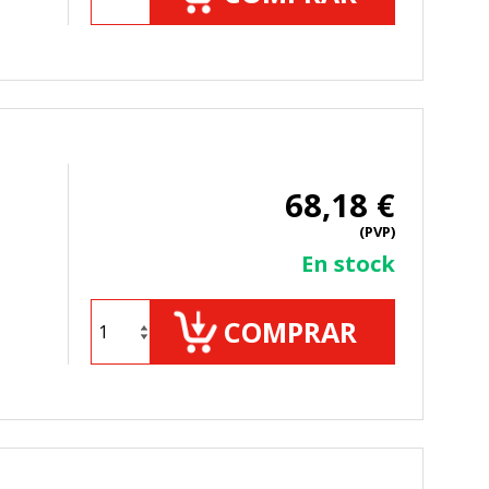
TODO
RECHAZAR TODO
68,18 €
sistemas. Puede configurar su
(PVP)
. Estas cookies no almacenan ninguna
En stock
COMPRAR
 de nuestro sitio y mejorarlo. Nos
tio. Toda la información que recogen