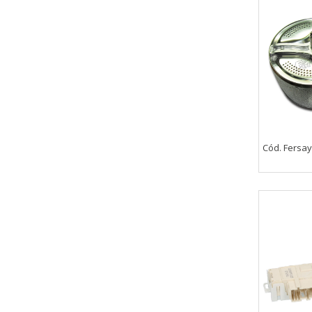
_utma,_utmb,_utmc,_utmz,_utmt,_
Cookies dirigidas
Estas cookies pueden ser estable
empresas para crear un perfil d
personal, sino que se basan en l
Cookies Utilizadas:
_evAd, _evCoupon, _evSubscripti
Cód. Fersay
GUARDAR CONFIGURAC
Puedes volver a configurar tus cookie
política de cookies