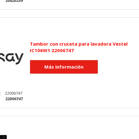
:
20820259
Tambor con cruceta para lavadora Vestel
IC106W1 22006747
:
22006747
:
22006747