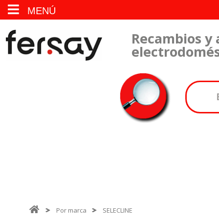
MENÚ
Recambios y 
electrodomés
Por marca
SELECLINE