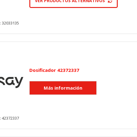
VER PRODUCTOS ALTERNATIVOS
: 32033135
Dosificador 42372337
: 42372337