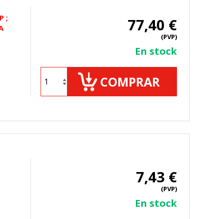
 ;
77,40 €
A
(PVP)
ueden ser utilizadas por esas
En stock
 almacenan directamente información
COMPRAR
7,43 €
mbién puedes consultar nuestra
(PVP)
En stock