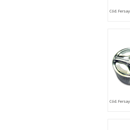
Cód. Fersay
CONFIGURACIÓN DE COO
Cookies necesarias
Estas cookies son necesarias pa
navegador para bloquear o alert
información de identificación pe
Cookies Utilizadas:
COOKIELEGALFERSAY, VSF904, PHP
Cookies de rendimiento
Cód. Fersay
Estas cookies nos permiten conta
ayudan a saber qué páginas son 
estas cookies es agregada y, po
Cookies Utilizadas: