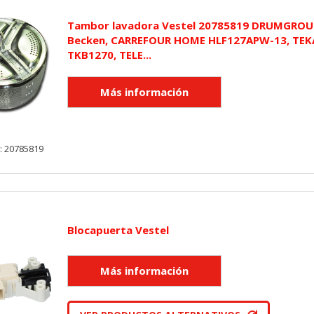
utmz,_atuvc,_atuvs, _ga, _gid, _evPromtCookies
Tambor lavadora Vestel 20785819 DRUMGROUP
Becken, CARREFOUR HOME HLF127APW-13, TEK
TKB1270, TELE...
cidas a través de nuestro sitio por nuestros socios publicitarios. P
e sus intereses y mostrarle anuncios relevantes en otros sitios. No
a identificación única de su navegador y dispositivo de Internet.
on, _evPromt
: 20785819
IÓN
Blocapuerta Vestel
s desde la sección "Configuración de cookies" al pie de la página. Ta