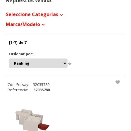
Repuestos WINIA
Seleccione Categorías
Marca/modelo
[1-7] de 7
Ordenar por:
Cód. Fersay:
32035780
Referencia:
32035780