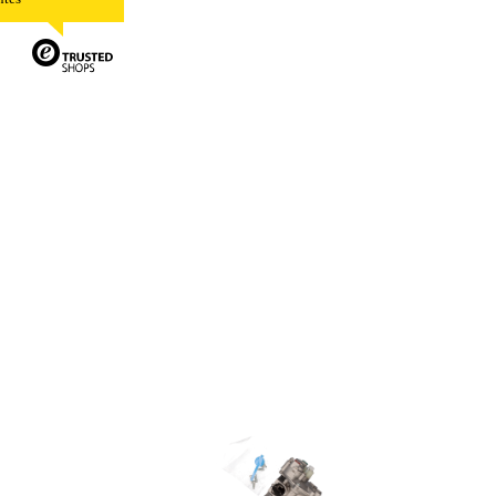
 de nuestro sitio y mejorarlo. Nos
tio. Toda la información que recogen
ueden ser utilizadas por esas
 almacenan directamente información