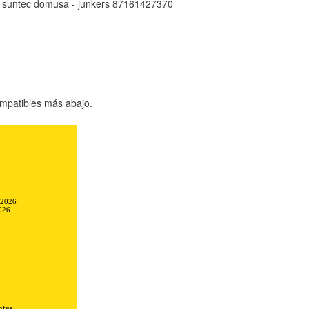
 suntec domusa - junkers 87161427370
mpatibles más abajo.
TODO
RECHAZAR TODO
sistemas. Puede configurar su
-2026
026
. Estas cookies no almacenan ninguna
ntes