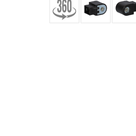
CONFIGURACIÓN DE COO
Cookies necesarias
Estas cookies son necesarias pa
navegador para bloquear o alert
información de identificación pe
Cookies Utilizadas:
COOKIELEGALFERSAY, VSF904, PHP
Cookies de rendimiento