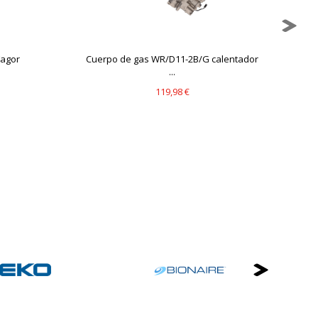
mbién puedes consultar nuestra
Fagor
Cuerpo de gas WR/D11-2B/G calentador
...
119,98 €