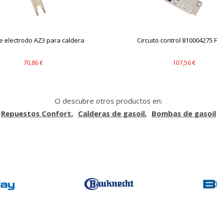
s desde la sección "Configuración de cookies" al pie de la página. Ta
e electrodo AZ3 para caldera
Circuito control 810004275 
70,86 €
107,56 €
O descubre otros productos en:
Repuestos Confort
Calderas de gasoil
Bombas de gasoil