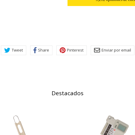
r las visitas y fuentes de tráfico para poder evaluar el rendimiento
las más o menos visitadas, y cómo los visitantes navegan por el si
r lo tanto, es anónima.
utmz,_atuvc,_atuvs, _ga, _gid, _evPromtCookies
Tweet
Share
Pinterest
Enviar por email
cidas a través de nuestro sitio por nuestros socios publicitarios. P
e sus intereses y mostrarle anuncios relevantes en otros sitios. No
a identificación única de su navegador y dispositivo de Internet.
on, _evPromt
Destacados
IÓN