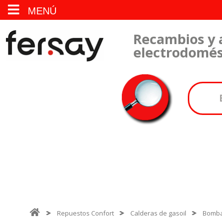
MENÚ
Recambios y 
electrodomés
Repuestos Confort
Calderas de gasoil
Bomba