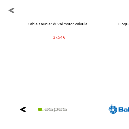
Puedes volver a configurar tus cookie
política de cookies
Cable saunier duval motor valvula ...
Bloqu
27,54 €