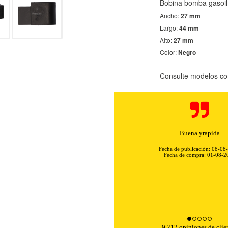
Bobina bomba gasoil
Ancho:
27 mm
Largo:
44 mm
Alto:
27 mm
Color:
Negro
Consulte modelos co
KIES
HABILITAR 
Buena yrapida
ra que el sitio web funcione y no se pueden desactivar en nuestros 
Fecha de publicación: 08-08
Fecha de compra: 01-08-2
ar sobre estas cookies, pero alguna áreas del sitio no funcionarán
rsonal.
SESSID, wp-settings-1, wp-settings-time-1, _evCo, _evCoLT
9,212 opiniones de clie