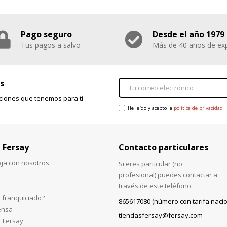
Pago seguro
Desde el año 1979
Tus pagos a salvo
Más de 40 años de exp
s
ciones que tenemos para ti
He leído y acepto la
política de privacidad
 Fersay
Contacto particulares
aja con nosotros
Si eres particular (no
profesional) puedes contactar a
través de este teléfono:
 franquiciado?
865617080 (número con tarifa nacio
ensa
tiendasfersay@fersay.com
r Fersay