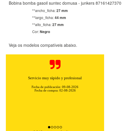
Bobina bomba gasoil suntec domusa - junkers 87161427370
**ancho_ficha:
27 mm
**largo_ficha:
44 mm
**alto_ficha:
27 mm
Cor:
Negro
CONFIGURACIÓN DE COOKIES
Veja os modelos compatíveis abaixo.
HABILITAR TODO
RECHAZAR TODO
Cookies necesarias
Servicio muy rápido y profesional
Estas cookies son necesarias para que el sitio web
Fecha de publicación: 09-08-2026
funcione y no se pueden desactivar en nuestros sistemas.
Fecha de compra: 02-08-2026
Puede configurar su navegador para bloquear o alertar
sobre estas cookies, pero alguna áreas del sitio no
funcionarán. Estas cookies no almacenan ninguna
información de identificación personal.
Cookies Utilizadas:
COOKIELEGALFERSAY, VSF904, PHPSESSID, wp-settings-1,
wp-settings-time-1, _evCo, _evCoLT