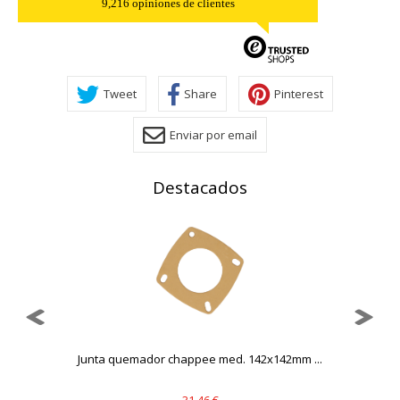
9,216 opiniones de clientes
Cookies de rendimiento
Estas cookies nos permiten contar las visitas y fuentes de
tráfico para poder evaluar el rendimiento de nuestro sitio y
mejorarlo. Nos ayudan a saber qué páginas son las más o
Tweet
Share
Pinterest
menos visitadas, y cómo los visitantes navegan por el sitio.
Toda la información que recogen estas cookies es
Enviar por email
agregada y, por lo tanto, es anónima.
Cookies Utilizadas:
_utma,_utmb,_utmc,_utmz,_utmt,_utmz,_atuvc,_atuvs, _ga,
Destacados
_gid, _evPromtCookies
Cookies dirigidas
Estas cookies pueden ser establecidas a través de nuestro
sitio por nuestros socios publicitarios. Pueden ser
utilizadas por esas empresas para crear un perfil de sus
intereses y mostrarle anuncios relevantes en otros sitios.
No almacenan directamente información personal, sino
que se basan en la identificación única de su navegador y
dispositivo de Internet.
..
Junta quemador chappee med. 142x142mm ...
Cookies Utilizadas:
_evAd, _evCoupon, _evSubscription, _evPromt