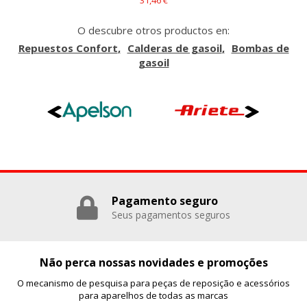
31,46 €
O descubre otros productos en:
Repuestos Confort
Calderas de gasoil
Bombas de
GUARDAR CONFIGURACIÓN
gasoil
Puedes volver a configurar tus cookies desde la sección
"Configuración de cookies" al pie de la página. También puedes
consultar nuestra
política de cookies
Pagamento seguro
Seus pagamentos seguros
Não perca nossas novidades e promoções
O mecanismo de pesquisa para peças de reposição e acessórios
para aparelhos de todas as marcas