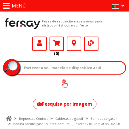
MENÚ
Peças de reposição e acessórios para
eletrodomésticos e conforto
(0)
Como encontrar
o seu modelo?
Pesquisa por imagem
Repuestos Confort
Calderas de gasoil
Bombas de gasoil
Bobina bomba gasoil suntec domusa - junkers 87161427370 BS-002000