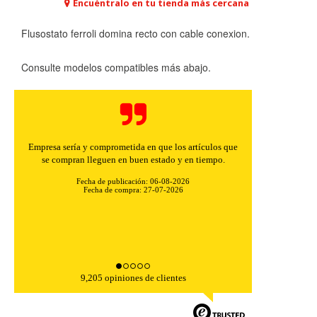
Encuéntralo en tu tienda más cercana
Flusostato ferroli domina recto con cable conexion.
Consulte modelos compatibles más abajo.
Empresa sería y comprometida en que los artículos que
se compran lleguen en buen estado y en tiempo.
Fecha de publicación: 06-08-2026
CONFIGURACIÓN DE COOKIES
Fecha de compra: 27-07-2026
HABILITAR TODO
RECHAZAR TODO
9,205 opiniones de clientes
Cookies necesarias
Estas cookies son necesarias para que el sitio web
funcione y no se pueden desactivar en nuestros sistemas.