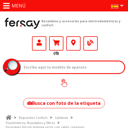
MENÚ
Recambios y accesorios para electrodomésticos y
confort
(0)
¿Cómo encontrar
tu modelo?
Busca con foto de la etiqueta
Repuestos Confort
Calderas
Fluxómetros, flusostatos y filtros
Flusostato ferroli domina recto con cable conexion.