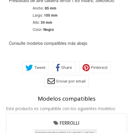
Presostato de aire caldera ferroli 1.65 mbars; 39805630
Ancho:
85 mm
Largo:
100 mm
Alto:
34 mm
Color:
Negro
Consulte modelos compatibles más abajo.
Tweet
Share
Pinterest
CONFIGURACIÓN DE COOKIES
Enviar por email
HABILITAR TODO
RECHAZAR TODO
Modelos compatibles
Este producto es compatible con los siguientes modelos:
Cookies necesarias
Estas cookies son necesarias para que el sitio web
FERROLLI
funcione y no se pueden desactivar en nuestros sistemas.
Puede configurar su navegador para bloquear o alertar
sobre estas cookies, pero alguna áreas del sitio no