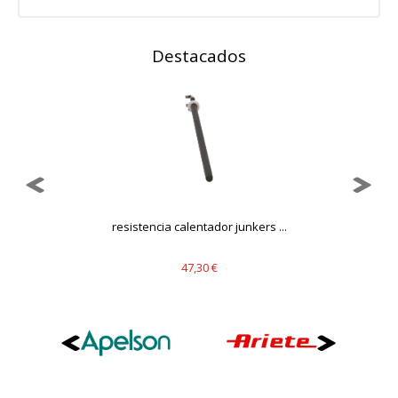
Destacados
o
resistencia calentador junkers ...
H
47,30 €