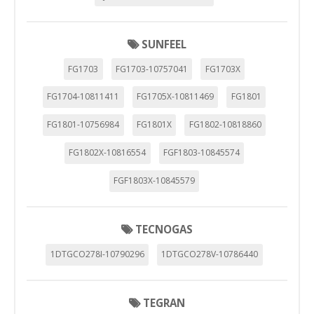
Puedes volver a configurar tus cookies desde la sección
SUNFEEL
"Configuración de cookies" al pie de la página. También puedes
consultar nuestra
política de cookies
FG1703
FG1703-10757041
FG1703X
FG1704-10811411
FG1705X-10811469
FG1801
FG1801-10756984
FG1801X
FG1802-10818860
FG1802X-10816554
FGF1803-10845574
FGF1803X-10845579
TECNOGAS
1DTGCO278I-10790296
1DTGCO278V-10786440
TEGRAN