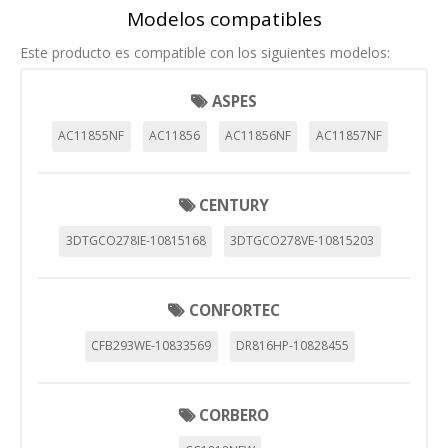
Modelos compatibles
Este producto es compatible con los siguientes modelos:
ASPES
AC11855NF
AC11856
AC11856NF
AC11857NF
CENTURY
3DTGCO278IE-10815168
3DTGCO278VE-10815203
CONFORTEC
CFB293WE-10833569
DR816HP-10828455
CORBERO