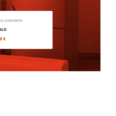
TODO
RECHAZAR TODO
 EX-2238143016
ALO
90
€
sistemas. Puede configurar su
. Estas cookies no almacenan ninguna
 de nuestro sitio y mejorarlo. Nos
tio. Toda la información que recogen