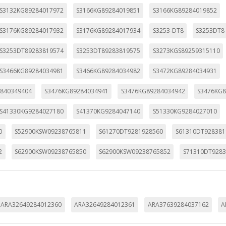
S3132KG89284017972
S3166KG89284019851
S3166KG89284019852
S3176KG89284017932
S3176KG89284017934
S3253-DT8
S3253DT8
S3253DT89283819574
S3253DT89283819575
S3273KGS89259315110
S3466KG89284034981
S3466KG89284034982
S3472KG89284034931
840349404
S3476KG89284034941
S3476KG89284034942
S3476KG8
S41330KG9284027180
S41370KG9284047140
S51330KG9284027010
0
S52900KSW09238765811
S61270DT9281928560
S61310DT928381
2
S62900KSW09238765850
S62900KSW09238765852
S71310DT9283
ARA32649284012360
ARA32649284012361
ARA37639284037162
A