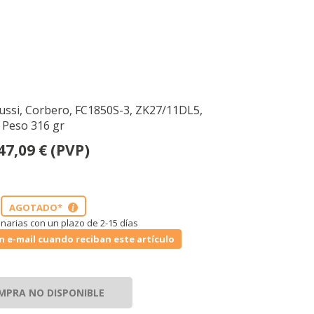
anussi, Corbero, FC1850S-3, ZK27/11DL5,
 Peso 316 gr
47,09
€
(PVP)
AGOTADO*
i
narias con un plazo de 2-15 días
n e-mail cuando reciban este artículo
MPRA NO DISPONIBLE