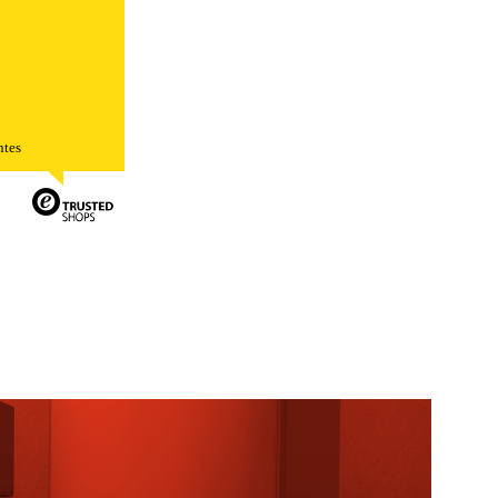
026
ntes