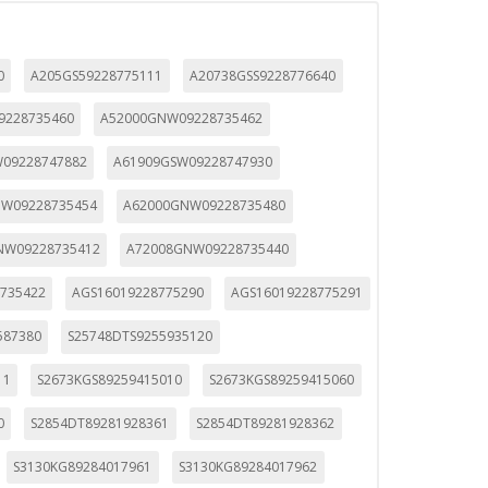
0
A205GS59228775111
A20738GSS9228776640
ueden ser utilizadas por esas
9228735460
A52000GNW09228735462
 almacenan directamente información
09228747882
A61909GSW09228747930
W09228735454
A62000GNW09228735480
NW09228735412
A72008GNW09228735440
735422
AGS16019228775290
AGS16019228775291
587380
S25748DTS9255935120
11
S2673KGS89259415010
S2673KGS89259415060
mbién puedes consultar nuestra
0
S2854DT89281928361
S2854DT89281928362
S3130KG89284017961
S3130KG89284017962