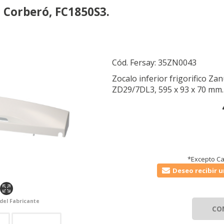
, Corberó, FC1850S3.
Cód. Fersay:
35ZN0043
Zocalo inferior frigorifico Z
ZD29/7DL3, 595 x 93 x 70 mm.
*Excepto Ca
Deseo recibir u
 del Fabricante
CO