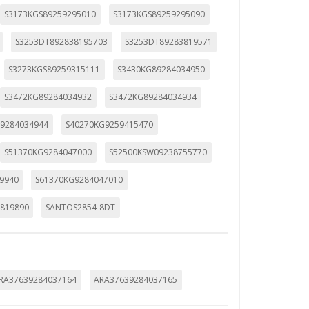
S3173KGS89259295010
S3173KGS89259295090
S3253DT892838195703
S3253DT89283819571
S3273KGS89259315111
S3430KG89284034950
S3472KG89284034932
S3472KG89284034934
9284034944
S40270KG9259415470
S51370KG9284047000
S52500KSW09238755770
9940
S61370KG9284047010
819890
SANTOS2854-8DT
RA37639284037164
ARA37639284037165