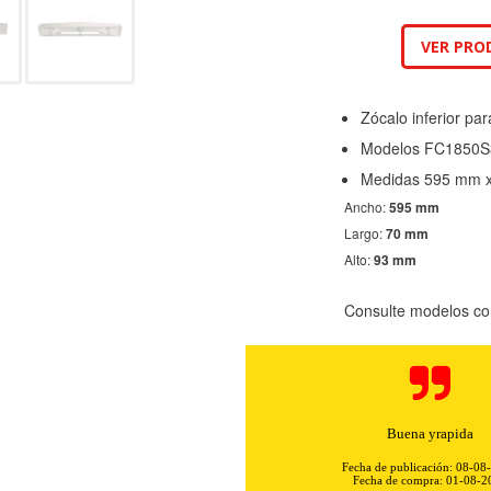
VER PRO
Zócalo inferior par
Modelos FC1850S
Medidas 595 mm 
Ancho:
595 mm
Largo:
70 mm
Alto:
93 mm
Consulte modelos co
Fácil de comprar, con una descripci
artículo y su aplicación. Además,
Fecha de publicación: 08-08