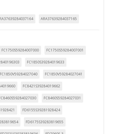
RA37639284037164
ARA37639284037165
FC1750S59284007000
FC1750S59284007001
2840196303
FC1850S39284019633
FC1850V59284027040
FC1850V59284027041
84019660
FC8421S39284019662
FC8460S59284027030
FC8460S59284027031
81928421
FD6155S39281928424
283819654
FD6175S39283819655
FD7021S39283819636
FD7060S-3