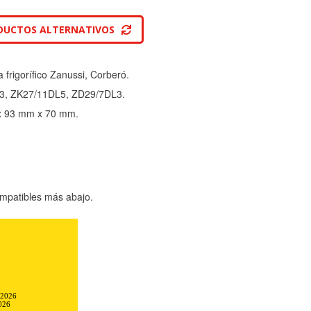
DUCTOS ALTERNATIVOS
a frigorífico Zanussi, Corberó.
3, ZK27/11DL5, ZD29/7DL3.
x 93 mm x 70 mm.
mpatibles más abajo.
ón completa del
 el envío ...
-2026