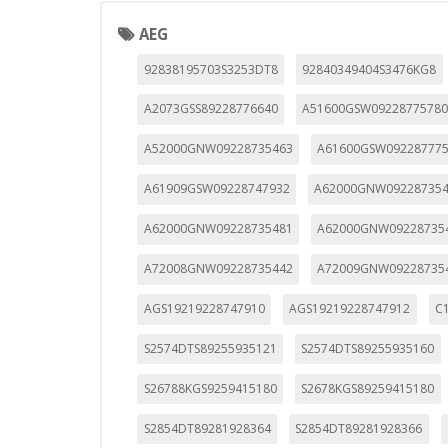
_utma,_utmb,_utmc,_utmz,_utmt,_
AEG
92838195703S3253DT8
92840349404S3476KG8
Cookies dirigidas
Estas cookies pueden ser estable
A2073GSS89228776640
A51600GSW0922877578
empresas para crear un perfil d
personal, sino que se basan en l
A52000GNW09228735463
A61600GSW09228777
Cookies Utilizadas:
A61909GSW09228747932
A62000GNW09228735
_evAd, _evCoupon, _evSubscripti
A62000GNW09228735481
A62000GNW09228735
A72008GNW09228735442
A72009GNW09228735
GUARDAR CONFIGURAC
AGS19219228747910
AGS19219228747912
C
S2574DTS89255935121
S2574DTS89255935160
Puedes volver a configurar tus cookie
política de cookies
S26788KGS9259415180
S2678KGS89259415180
S2854DT89281928364
S2854DT89281928366