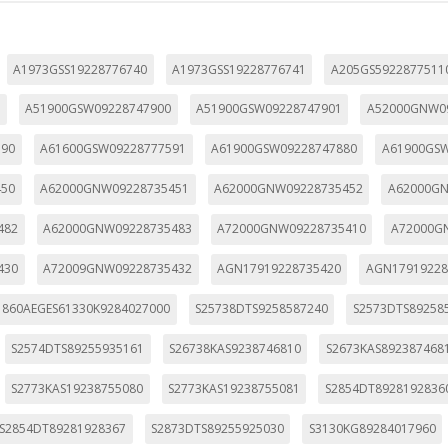
utmz,_atuvc,_atuvs, _ga, _gid, _evPromtCookies
A1973GSS19228776740
A1973GSS19228776741
A205GS5922877511
cidas a través de nuestro sitio por nuestros socios publicitarios. P
0
A51900GSW09228747900
A51900GSW09228747901
A52000GNW0
e sus intereses y mostrarle anuncios relevantes en otros sitios. No
a identificación única de su navegador y dispositivo de Internet.
590
A61600GSW09228777591
A61900GSW09228747880
A61900GSW
450
A62000GNW09228735451
A62000GNW09228735452
A62000GN
on, _evPromt
482
A62000GNW09228735483
A72000GNW09228735410
A72000G
430
A72009GNW09228735432
AGN17919228735420
AGN17919228
IÓN
1860AEGES61330K9284027000
S25738DTS9258587240
S2573DTS89258
S2574DTS89255935161
S26738KAS9238746810
S2673KAS892387468
s desde la sección "Configuración de cookies" al pie de la página. Ta
S2773KAS19238755080
S2773KAS19238755081
S2854DT8928192836
S2854DT89281928367
S2873DTS89255925030
S3130KG89284017960