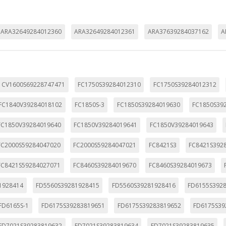
ARA32649284012360
ARA32649284012361
ARA37639284037162
A
CV1600S69228747471
FC1750S39284012310
FC1750S39284012312
FC1840V39284018102
FC1850S-3
FC1850S39284019630
FC1850S39
FC1850V39284019640
FC1850V39284019641
FC1850V39284019643
FC2000S59284047020
FC2000S59284047021
FC8421S3
FC8421S392
FC8421S59284027071
FC8460S39284019670
FC8460S39284019673
1928414
FD5560S39281928415
FD5560S39281928416
FD6155S392
FD6165S-1
FD6175S39283819651
FD6175S39283819652
FD6175S39
FD7021S39283819632
FD7021S39283819634
FD7021S39283819635