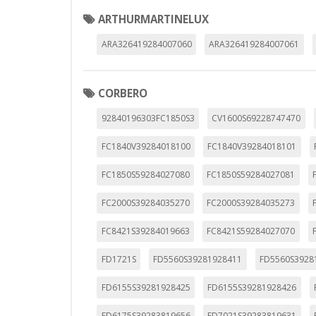
ARTHURMARTINELUX
ARA326419284007060
ARA326419284007061
CORBERO
92840196303FC1850S3
CV1600S69228747470
FC1840V39284018100
FC1840V39284018101
FC1850S59284027080
FC1850S59284027081
FC2000S39284035270
FC2000S39284035273
FC8421S39284019663
FC8421S59284027070
FD1721S
FD5560S39281928411
FD5560S3928
FD6155S39281928425
FD6155S39281928426
FD6175S39283819656
FD7021S39283819631