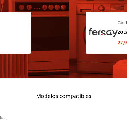
KIES
HABILITAR 
Cod.
ZOC
27,
ra que el sitio web funcione y no se pueden desactivar en nuestros 
ar sobre estas cookies, pero alguna áreas del sitio no funcionarán
rsonal.
SESSID, wp-settings-1, wp-settings-time-1, _evCo, _evCoLT
Modelos compatibles
r las visitas y fuentes de tráfico para poder evaluar el rendimiento
las más o menos visitadas, y cómo los visitantes navegan por el si
r lo tanto, es anónima.
los: