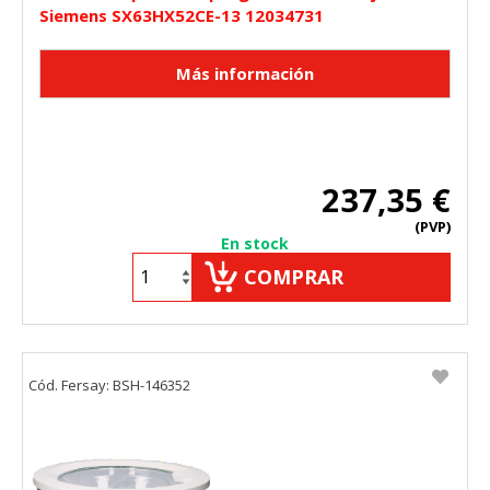
Siemens SX63HX52CE-13 12034731
"Configuración de cookies" al pie de la página. También puedes
consultar nuestra
política de cookies
237,35 €
(PVP)
En stock
COMPRAR
Cód. Fersay: BSH-146352