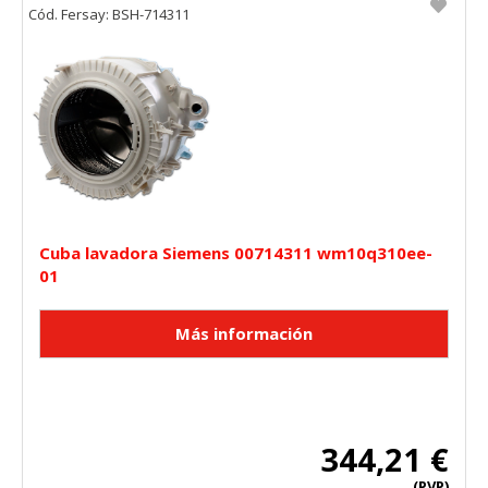
Cód. Fersay: BSH-714311
Cuba lavadora Siemens 00714311 wm10q310ee-
01
344,21 €
(PVP)