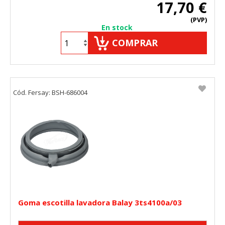
17,70 €
HABILITAR TODO
RECHAZAR TODO
(PVP)
En stock
COMPRAR
Cookies necesarias
Estas cookies son necesarias para que el sitio web
funcione y no se pueden desactivar en nuestros sistemas.
Puede configurar su navegador para bloquear o alertar
sobre estas cookies, pero alguna áreas del sitio no
Cód. Fersay: BSH-686004
funcionarán. Estas cookies no almacenan ninguna
información de identificación personal.
Cookies Utilizadas:
COOKIELEGALFERSAY, VSF904, PHPSESSID, wp-settings-1,
wp-settings-time-1, _evCo, _evCoLT
Cookies de rendimiento
Estas cookies nos permiten contar las visitas y fuentes de
tráfico para poder evaluar el rendimiento de nuestro sitio y
mejorarlo. Nos ayudan a saber qué páginas son las más o
Goma escotilla lavadora Balay 3ts4100a/03
menos visitadas, y cómo los visitantes navegan por el sitio.
Toda la información que recogen estas cookies es
agregada y, por lo tanto, es anónima.