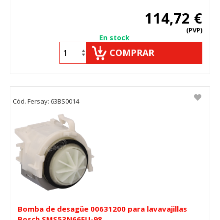
114,72 €
(PVP)
En stock
COMPRAR
Cód. Fersay: 63BS0014
Bomba de desagüe 00631200 para lavavajillas
Bosch SMS53N66EU-98