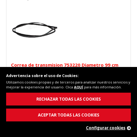
Correa de transmision 753220 Diametro 99 cm
Advertencia sobre el uso de Cookies:
Utilizamos cookies propias y de terceros para analizar nuestros servicios y
mejorar la experiencia del usuario. Clica
AQUÍ
para más información.
RECHAZAR TODAS LAS COOKIES
17,22 €
ACEPTAR TODAS LAS COOKIES
(PVP)
Configurar cookies
En stock