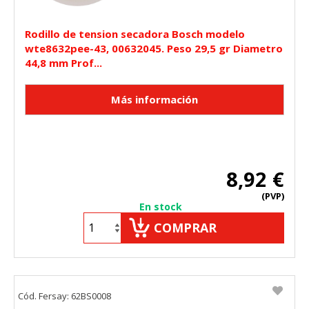
Rodillo de tension secadora Bosch modelo
wte8632pee-43, 00632045. Peso 29,5 gr Diametro
44,8 mm Prof...
8,92 €
(PVP)
En stock
COMPRAR
Cód. Fersay: 62BS0008