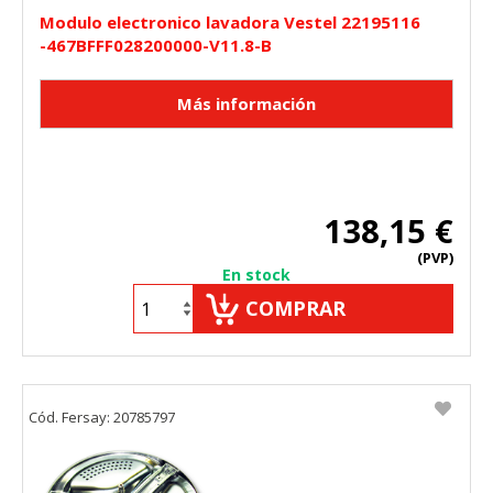
"Configuración de cookies" al pie de la página. También puedes
Modulo electronico lavadora Vestel 22195116
consultar nuestra
política de cookies
-467BFFF028200000-V11.8-B
138,15 €
(PVP)
En stock
COMPRAR
Cód. Fersay: 20785797