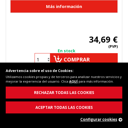
34,69 €
(PVP)
En stock
COMPRAR
Advertencia sobre el uso de Cookies:
Utilizamos cookies propias y de terceros para analizar nuestros servicios y
mejorar la experiencia del usuario. Clica
AQUÍ
para más información.
[1-24] de 994
RECHAZAR TODAS LAS COOKIES
Ordenar por:
ACEPTAR TODAS LAS COOKIES
Configurar cookies