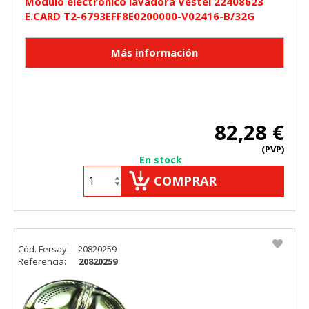
Modulo electronico lavadora Vestel 22408623
E.CARD T2-6793EFF8E0200000-V02416-B/32G
82,28 €
(PVP)
En stock
COMPRAR
Cód. Fersay:
20820259
Referencia:
20820259