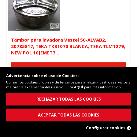
Tambor para lavadora Vestel 50-ALVAB2,
20785817, TEKA TK31070 BLANCA, TEKA TLM1279,
NEW POL 10JEMET7...
Advertencia sobre el uso de Cookies:
Utilizamos cookies propias y de terceros para analizar nuestros servicios y
mejorar la experiencia del usuario. Clica
AQUÍ
para más información.
RECHAZAR TODAS LAS COOKIES
70,31 €
(PVP)
ACEPTAR TODAS LAS COOKIES
Sin stock actualmente
Configurar cookies