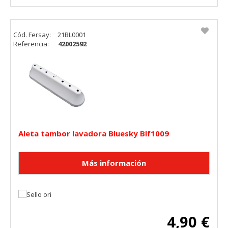
Cód. Fersay:
21BL0001
Referencia:
42002592
Aleta tambor lavadora Bluesky Blf1009
4,90 €