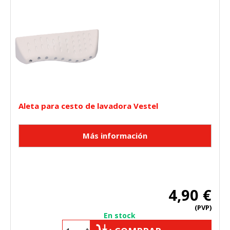
Cookies Utilizadas:
_utma,_utmb,_utmc,_utmz,_utmt,_utmz,_atuvc,_atuvs, _ga,
_gid, _evPromtCookies
Cookies dirigidas
Estas cookies pueden ser establecidas a través de nuestro
sitio por nuestros socios publicitarios. Pueden ser
utilizadas por esas empresas para crear un perfil de sus
intereses y mostrarle anuncios relevantes en otros sitios.
No almacenan directamente información personal, sino
Aleta para cesto de lavadora Vestel
que se basan en la identificación única de su navegador y
dispositivo de Internet.
Cookies Utilizadas:
_evAd, _evCoupon, _evSubscription, _evPromt
GUARDAR CONFIGURACIÓN
4,90 €
(PVP)
En stock
Puedes volver a configurar tus cookies desde la sección