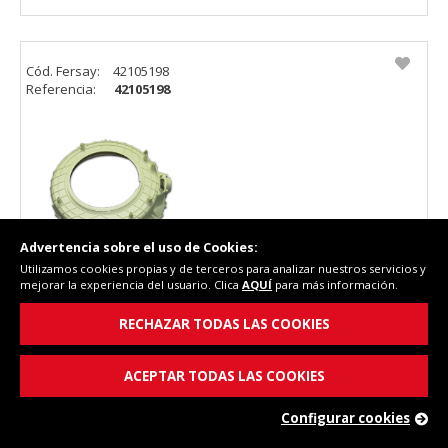
Cód. Fersay:
42105198
Referencia:
42105198
Advertencia sobre el uso de Cookies:
Utilizamos cookies propias y de terceros para analizar nuestros servicios y
mejorar la experiencia del usuario. Clica
AQUÍ
para más información.
Parte delantera cuba lavadora Vestel 42105198
RECHAZAR TODAS LAS COOKIES
ACEPTAR TODAS LAS COOKIES
Configurar cookies