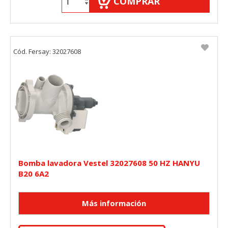
COMPRAR
"Configuración de cookies" al pie de la página. También puedes
consultar nuestra
política de cookies
Cód. Fersay: 32027608
Bomba lavadora Vestel 32027608 50 HZ HANYU
B20 6A2