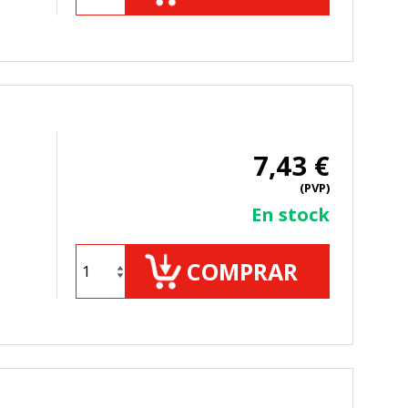
TODO
RECHAZAR TODO
7,43 €
sistemas. Puede configurar su
(PVP)
. Estas cookies no almacenan ninguna
En stock
COMPRAR
 de nuestro sitio y mejorarlo. Nos
tio. Toda la información que recogen