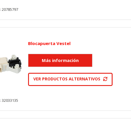
: 20785797
KIES
HABILITAR 
Blocapuerta Vestel
ra que el sitio web funcione y no se pueden desactivar en nuestros 
ar sobre estas cookies, pero alguna áreas del sitio no funcionarán
rsonal.
VER PRODUCTOS ALTERNATIVOS
SESSID, wp-settings-1, wp-settings-time-1, _evCo, _evCoLT
: 32033135
r las visitas y fuentes de tráfico para poder evaluar el rendimiento
las más o menos visitadas, y cómo los visitantes navegan por el si
r lo tanto, es anónima.