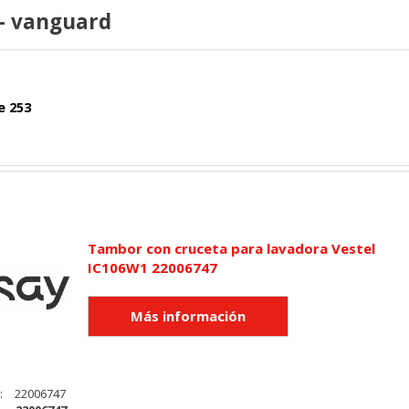
 - vanguard
e 253
Tambor con cruceta para lavadora Vestel
IC106W1 22006747
:
22006747