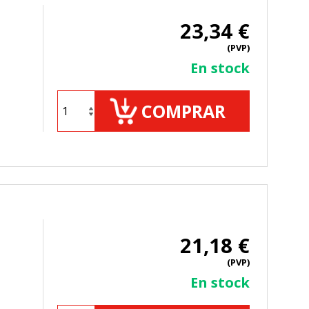
23,34 €
(PVP)
En stock
ueden ser utilizadas por esas
 almacenan directamente información
COMPRAR
21,18 €
mbién puedes consultar nuestra
(PVP)
En stock