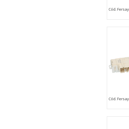
Cód. Fersay
CONFIGURACIÓN DE COO
Cookies necesarias
Estas cookies son necesarias pa
navegador para bloquear o alert
información de identificación pe
Cookies Utilizadas:
COOKIELEGALFERSAY, VSF904, PHP
Cookies de rendimiento
Cód. Fersay
Estas cookies nos permiten conta
ayudan a saber qué páginas son 
estas cookies es agregada y, po
Cookies Utilizadas: