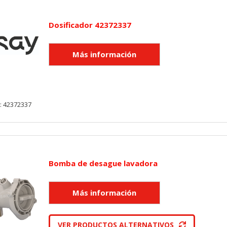
utmz,_atuvc,_atuvs, _ga, _gid, _evPromtCookies
Dosificador 42372337
cidas a través de nuestro sitio por nuestros socios publicitarios. P
e sus intereses y mostrarle anuncios relevantes en otros sitios. No
a identificación única de su navegador y dispositivo de Internet.
on, _evPromt
: 42372337
IÓN
Bomba de desague lavadora
s desde la sección "Configuración de cookies" al pie de la página. Ta
VER PRODUCTOS ALTERNATIVOS