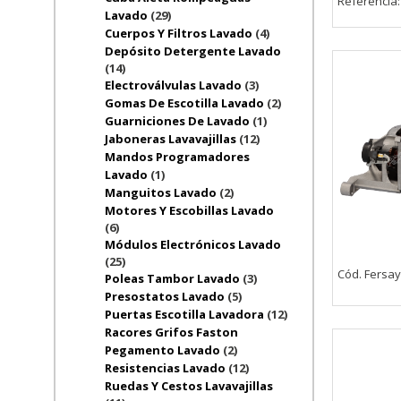
Referencia
Lavado
(29)
Cuerpos Y Filtros Lavado
(4)
Depósito Detergente Lavado
(14)
Electroválvulas Lavado
(3)
Gomas De Escotilla Lavado
(2)
Guarniciones De Lavado
(1)
Jaboneras Lavavajillas
(12)
Mandos Programadores
Lavado
(1)
Manguitos Lavado
(2)
Motores Y Escobillas Lavado
(6)
Módulos Electrónicos Lavado
(25)
Cód. Fersay
Poleas Tambor Lavado
(3)
Presostatos Lavado
(5)
Puertas Escotilla Lavadora
(12)
Racores Grifos Faston
Pegamento Lavado
(2)
Resistencias Lavado
(12)
Ruedas Y Cestos Lavavajillas