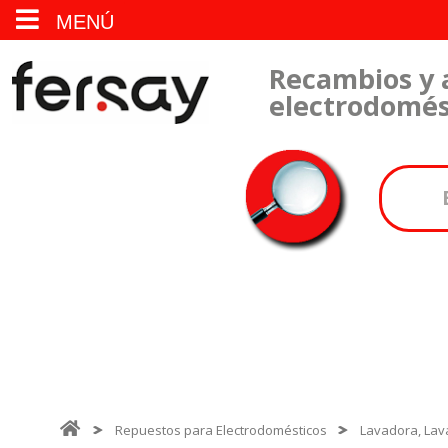
MENÚ
Recambios y 
electrodomés
Repuestos para Electrodomésticos
Lavadora, Lava