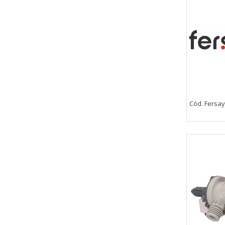
_utma,_utmb,_utmc,_utmz,_utmt,_
Cookies dirigidas
Estas cookies pueden ser estable
empresas para crear un perfil d
personal, sino que se basan en l
Cookies Utilizadas:
_evAd, _evCoupon, _evSubscripti
Cód. Fersay
GUARDAR CONFIGURAC
Puedes volver a configurar tus cookie
política de cookies