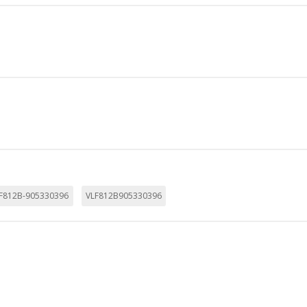
IÓN
s desde la sección "Configuración de cookies" al pie de la página. Ta
F812B-905330396
VLF812B905330396