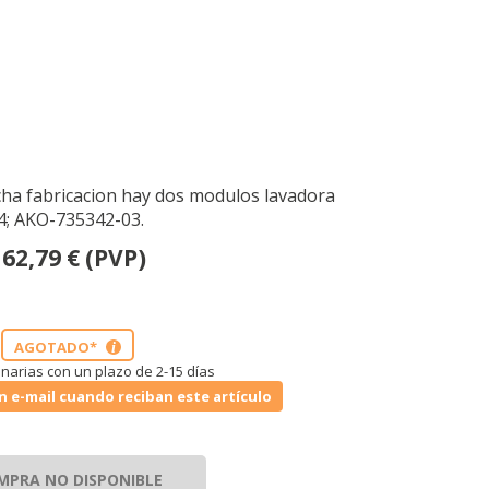
cha fabricacion hay dos modulos lavadora
; AKO-735342-03.
162,79
€
(PVP)
AGOTADO*
i
narias con un plazo de 2-15 días
n e-mail cuando reciban este artículo
MPRA NO DISPONIBLE