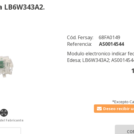
sa LB6W343A2.
Cód. Fersay:
68FA0149
Referencia:
AS0014544
Modulo electronico indicar fe
Edesa; LB6W343A2; AS0014544
*Excepto Ca
Deseo recibir u
 del Fabricante
CO