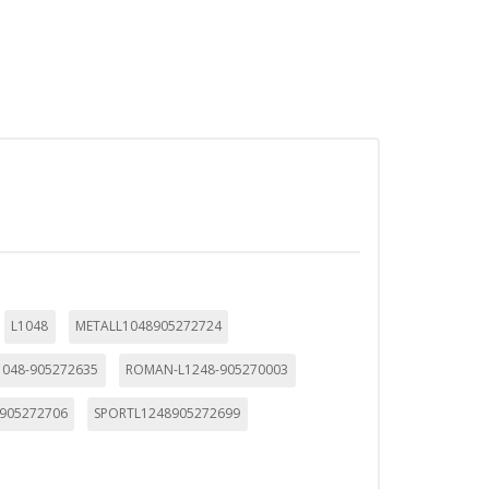
 de nuestro sitio y mejorarlo. Nos
tio. Toda la información que recogen
ueden ser utilizadas por esas
 almacenan directamente información
L1048
METALL1048905272724
048-905272635
ROMAN-L1248-905270003
-905272706
SPORTL1248905272699