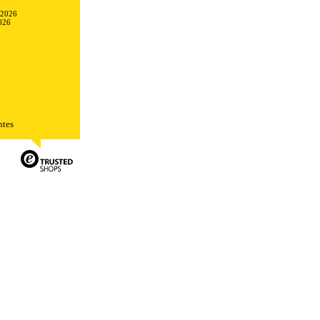
-2026
026
ntes
TODO
RECHAZAR TODO
sistemas. Puede configurar su
. Estas cookies no almacenan ninguna