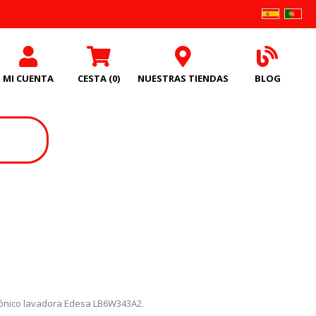
MI CUENTA
CESTA
(0)
NUESTRAS TIENDAS
BLOG
ónico lavadora Edesa LB6W343A2.