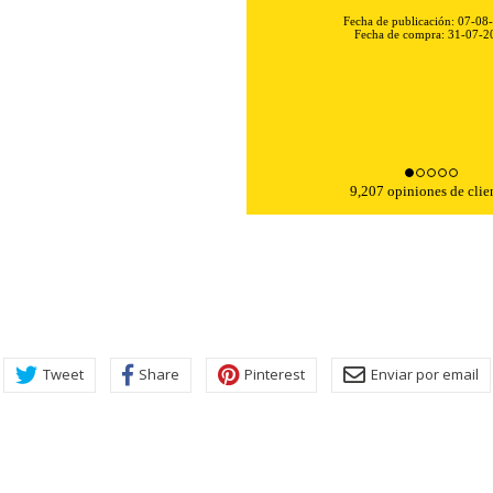
Fecha de publicación: 07-08
Fecha de compra: 31-07-2
9,207 opiniones de clie
KIES
HABILITAR 
Tweet
Share
Pinterest
Enviar por email
ra que el sitio web funcione y no se pueden desactivar en nuestros 
ar sobre estas cookies, pero alguna áreas del sitio no funcionarán
rsonal.