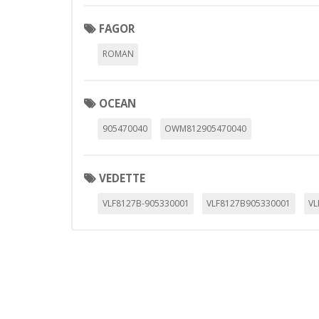
GUARDAR CONFIGURAC
FAGOR
ROMAN
Puedes volver a configurar tus cookie
política de cookies
OCEAN
905470040
OWM812905470040
VEDETTE
VLF8127B-905330001
VLF8127B905330001
VL