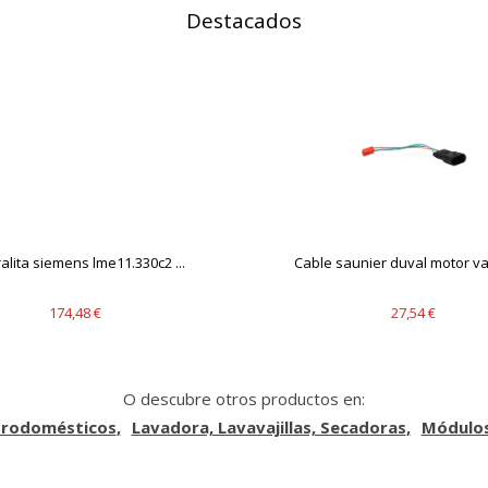
Destacados
alita siemens lme11.330c2 ...
Cable saunier duval motor valv
174,48 €
27,54 €
O descubre otros productos en:
trodomésticos
Lavadora, Lavavajillas, Secadoras
Módulos