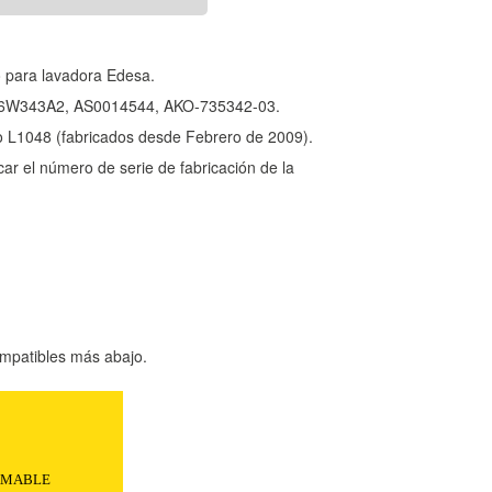
o para lavadora Edesa.
LB6W343A2, AS0014544, AKO-735342-03.
o L1048 (fabricados desde Febrero de 2009).
car el número de serie de fabricación de la
mpatibles más abajo.
AMABLE