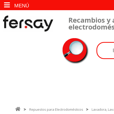
MENÚ
Recambios y 
electrodomés
Repuestos para Electrodomésticos
Lavadora, Lava