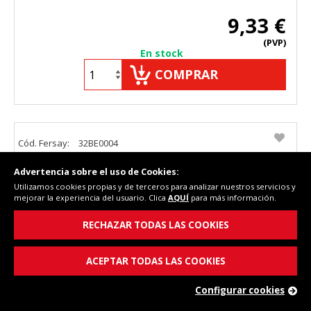
9,33 €
(PVP)
En stock
COMPRAR
Cód. Fersay:
32BE0004
Referencia:
4546860300
Advertencia sobre el uso de Cookies:
Utilizamos cookies propias y de terceros para analizar nuestros servicios y
mejorar la experiencia del usuario. Clica
AQUÍ
para más información.
RECHAZAR TODAS LAS COOKIES
ACEPTAR TODAS LAS COOKIES
Configurar cookies
Burlete para frigorífico