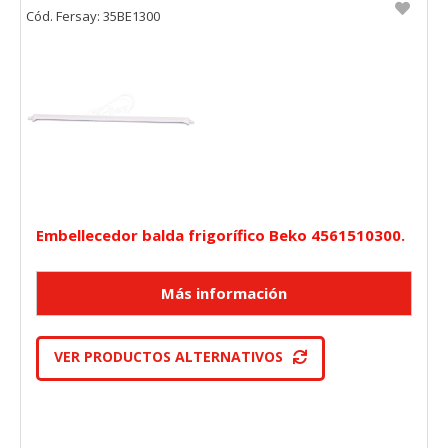
"Configuración de cookies" al pie de la página. También puedes
Cód. Fersay: 35BE1300
consultar nuestra
política de cookies
Embellecedor balda frigorífico Beko 4561510300.
VER PRODUCTOS ALTERNATIVOS