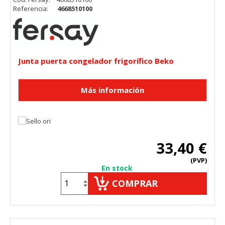
Referencia:
4668510100
Cookies Utilizadas:
_utma,_utmb,_utmc,_utmz,_utmt,_utmz,_atuvc,_atuvs, _ga,
_gid, _evPromtCookies
Cookies dirigidas
Junta puerta congelador frigorífico Beko
Estas cookies pueden ser establecidas a través de nuestro
sitio por nuestros socios publicitarios. Pueden ser
utilizadas por esas empresas para crear un perfil de sus
intereses y mostrarle anuncios relevantes en otros sitios.
No almacenan directamente información personal, sino
que se basan en la identificación única de su navegador y
dispositivo de Internet.
Cookies Utilizadas:
_evAd, _evCoupon, _evSubscription, _evPromt
33,40 €
(PVP)
En stock
COMPRAR
GUARDAR CONFIGURACIÓN
Puedes volver a configurar tus cookies desde la sección