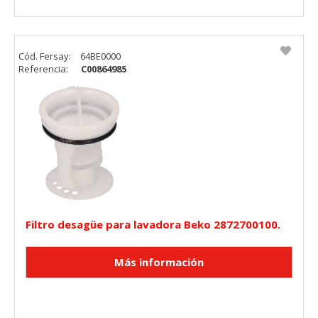
Cód. Fersay:
64BE0000
Referencia:
C00864985
Filtro desagüe para lavadora Beko 2872700100.