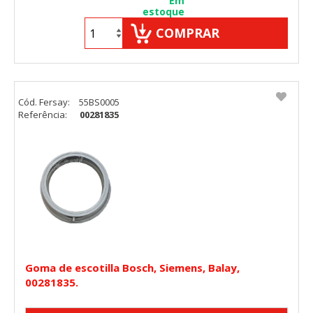
Em
estoque
COMPRAR
Cód. Fersay:
55BS0005
Referência:
00281835
Goma de escotilla Bosch, Siemens, Balay,
00281835.