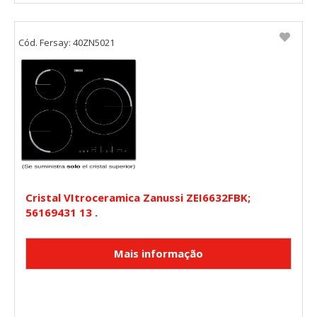
Cookies Utilizadas:
_utma,_utmb,_utmc,_utmz,_utmt,_utmz,_atuvc,_atuvs, _ga,
_gid, _evPromtCookies
Cód. Fersay: 40ZN5021
Cookies dirigidas
Estas cookies pueden ser establecidas a través de nuestro
sitio por nuestros socios publicitarios. Pueden ser
utilizadas por esas empresas para crear un perfil de sus
intereses y mostrarle anuncios relevantes en otros sitios.
No almacenan directamente información personal, sino
que se basan en la identificación única de su navegador y
dispositivo de Internet.
Cookies Utilizadas:
Cristal VItroceramica Zanussi ZEI6632FBK;
_evAd, _evCoupon, _evSubscription, _evPromt
56169431 13 .
GUARDAR CONFIGURACIÓN
Puedes volver a configurar tus cookies desde la sección