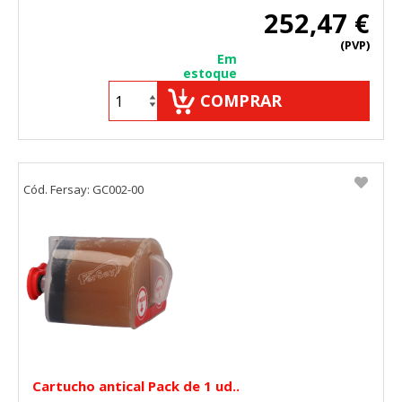
"Configuración de cookies" al pie de la página. También puedes
252,47 €
consultar nuestra
política de cookies
(PVP)
Em
estoque
COMPRAR
Cód. Fersay: GC002-00
Cartucho antical Pack de 1 ud..