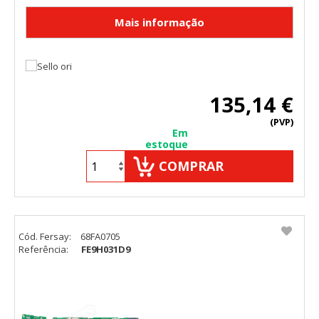
135,14 €
(PVP)
Em
estoque
COMPRAR
Cód. Fersay:
68FA0705
Referência:
FE9H031D9