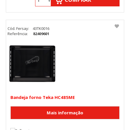
Cód. Fersay:
43TK0016
Referência:
82409601
Bandeja forno Teka HC485ME