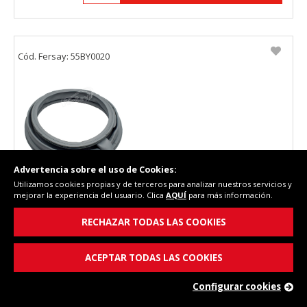
Cód. Fersay: 55BY0020
Advertencia sobre el uso de Cookies:
Utilizamos cookies propias y de terceros para analizar nuestros servicios y
mejorar la experiencia del usuario. Clica
AQUÍ
para más información.
Goma escotilla para puerta lavadora Balay
3TS4100A /03, 686004.
RECHAZAR TODAS LAS COOKIES
ACEPTAR TODAS LAS COOKIES
Configurar cookies
VEJA PRODUTOS ALTERNATIVOS