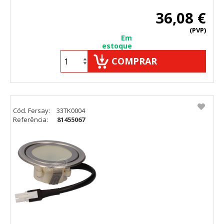
36,08 €
(PVP)
Em
estoque
COMPRAR
Cód. Fersay:
33TK0004
Referência:
81455067