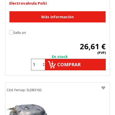
Electrovalvula Polti
HABILITAR TODO
RECHAZAR TODO
Cookies necesarias
Estas cookies son necesarias para que el sitio web
funcione y no se pueden desactivar en nuestros sistemas.
Puede configurar su navegador para bloquear o alertar
26,61 €
sobre estas cookies, pero alguna áreas del sitio no
funcionarán. Estas cookies no almacenan ninguna
(PVP)
información de identificación personal.
En stock
Cookies Utilizadas:
COMPRAR
COOKIELEGALFERSAY, VSF904, PHPSESSID, wp-settings-1,
wp-settings-time-1, _evCo, _evCoLT
Cookies de rendimiento
Cód. Fersay: SLDB3162
Estas cookies nos permiten contar las visitas y fuentes de
tráfico para poder evaluar el rendimiento de nuestro sitio y
mejorarlo. Nos ayudan a saber qué páginas son las más o
menos visitadas, y cómo los visitantes navegan por el sitio.
Toda la información que recogen estas cookies es
agregada y, por lo tanto, es anónima.