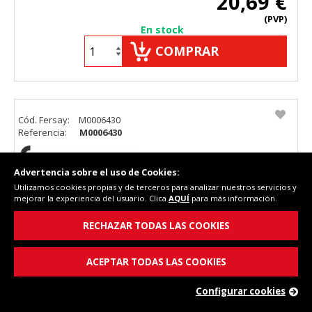
20,69 €
(PVP)
En stock
COMPRAR
Cód. Fersay:
M0006430
Referencia:
M0006430
Advertencia sobre el uso de Cookies:
Utilizamos cookies propias y de terceros para analizar nuestros servicios y
mejorar la experiencia del usuario. Clica
AQUÍ
para más información.
Tapon centro de planchado marca POLTI modelo :
LECOASPIRA 700
RECHAZAR TODAS LAS COOKIES
ACEPTAR TODAS LAS COOKIES
Configurar cookies