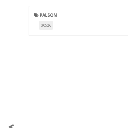
Estas cookies nos permiten conta
ayudan a saber qué páginas son 
estas cookies es agregada y, po
PALSON
Cookies Utilizadas:
30526
_utma,_utmb,_utmc,_utmz,_utmt,_
Cookies dirigidas
Estas cookies pueden ser estable
empresas para crear un perfil d
personal, sino que se basan en l
Cookies Utilizadas:
_evAd, _evCoupon, _evSubscripti
GUARDAR CONFIGURAC