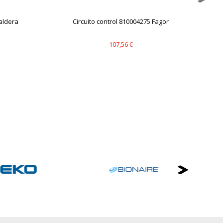
mbién puedes consultar nuestra
aldera
Circuito control 810004275 Fagor
Cu
107,56 €