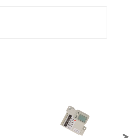
 de nuestro sitio y mejorarlo. Nos
tio. Toda la información que recogen
ueden ser utilizadas por esas
 almacenan directamente información