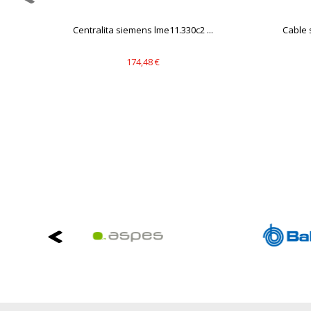
Puedes volver a configurar tus cookie
política de cookies
Y-
Centralita siemens lme11.330c2 ...
Cable 
174,48 €