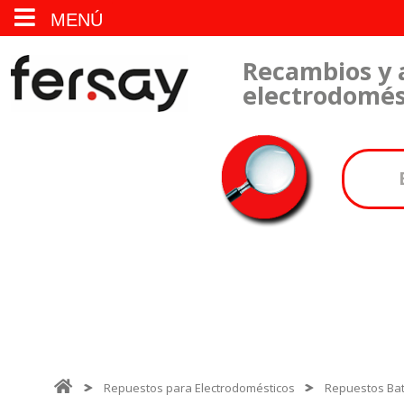
MENÚ
Recambios y 
electrodomés
Repuestos para Electrodomésticos
Repuestos Bat