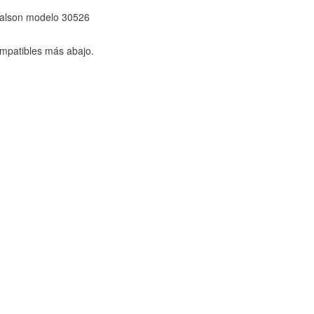
 Palson modelo 30526
mpatibles más abajo.
TODO
RECHAZAR TODO
sistemas. Puede configurar su
. Estas cookies no almacenan ninguna