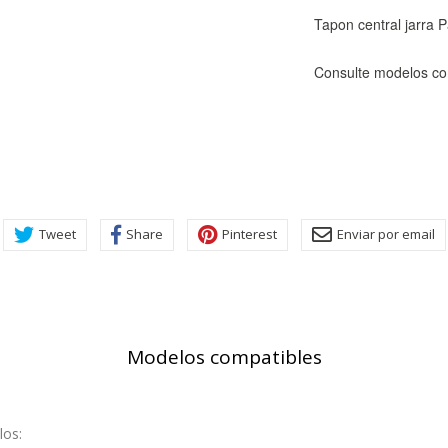
Tapon central jarra
Consulte modelos co
KIES
HABILITAR 
Tweet
Share
Pinterest
Enviar por email
ra que el sitio web funcione y no se pueden desactivar en nuestros 
ar sobre estas cookies, pero alguna áreas del sitio no funcionarán
rsonal.
Modelos compatibles
SESSID, wp-settings-1, wp-settings-time-1, _evCo, _evCoLT
los: