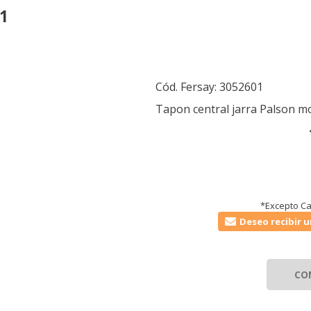
01
Cód. Fersay:
3052601
Tapon central jarra Palson m
*Excepto Ca
Deseo recibir u
CO