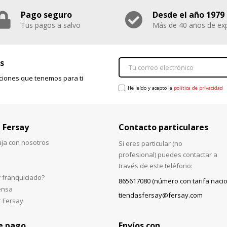
Pago seguro
Desde el año 1979
Tus pagos a salvo
Más de 40 años de exp
s
ciones que tenemos para ti
He leído y acepto la
política de privacidad
 Fersay
Contacto particulares
aja con nosotros
Si eres particular (no
profesional) puedes contactar a
través de este teléfono:
 franquiciado?
865617080 (número con tarifa nacio
ensa
tiendasfersay@fersay.com
r Fersay
e pago
Envíos con