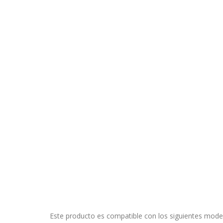
CONFIGURACIÓN DE COO
Cookies necesarias
Estas cookies son necesarias pa
navegador para bloquear o alert
información de identificación pe
Cookies Utilizadas:
COOKIELEGALFERSAY, VSF904, PHP
Cookies de rendimiento
Este producto es compatible con los siguientes mode