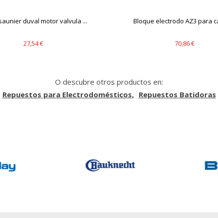
s desde la sección "Configuración de cookies" al pie de la página. Ta
saunier duval motor valvula ...
Bloque electrodo AZ3 para c
27,54 €
70,86 €
O descubre otros productos en:
Repuestos para Electrodomésticos
Repuestos Batidoras