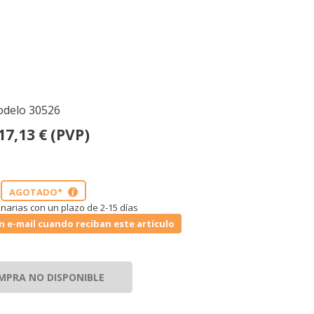
odelo 30526
17,13
€
(PVP)
AGOTADO*
i
narias con un plazo de 2-15 días
n e-mail cuando reciban este artículo
MPRA NO DISPONIBLE