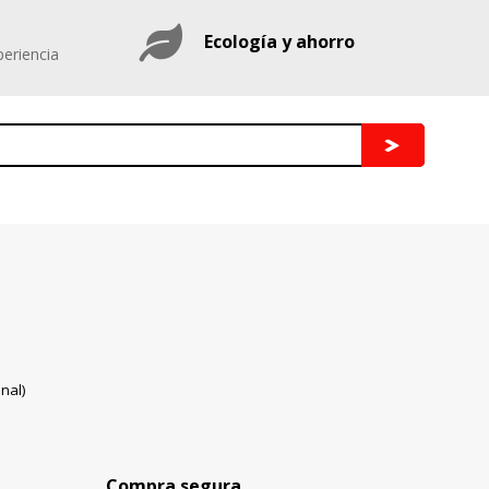
Ecología y ahorro
eriencia
nal)
Compra segura