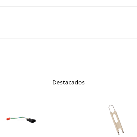
r las visitas y fuentes de tráfico para poder evaluar el rendimiento
las más o menos visitadas, y cómo los visitantes navegan por el si
r lo tanto, es anónima.
utmz,_atuvc,_atuvs, _ga, _gid, _evPromtCookies
cidas a través de nuestro sitio por nuestros socios publicitarios. P
e sus intereses y mostrarle anuncios relevantes en otros sitios. No
a identificación única de su navegador y dispositivo de Internet.
Destacados
on, _evPromt
IÓN