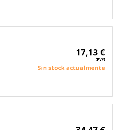
ueden ser utilizadas por esas
 almacenan directamente información
17,13 €
(PVP)
Sin stock actualmente
mbién puedes consultar nuestra
n
34,47 €