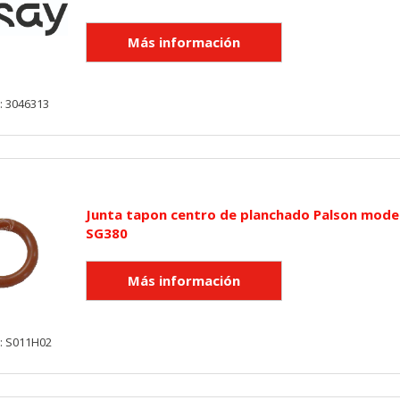
: 3046313
Junta tapon centro de planchado Palson mode
SG380
: S011H02