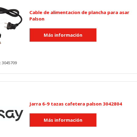
Cable de alimentacion de plancha para asar
Palson
KIES
HABILITAR 
ra que el sitio web funcione y no se pueden desactivar en nuestros 
: 3045709
ar sobre estas cookies, pero alguna áreas del sitio no funcionarán
rsonal.
SESSID, wp-settings-1, wp-settings-time-1, _evCo, _evCoLT
Jarra 6-9 tazas cafetera palson 3042804
r las visitas y fuentes de tráfico para poder evaluar el rendimiento
las más o menos visitadas, y cómo los visitantes navegan por el si
r lo tanto, es anónima.