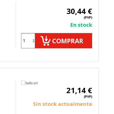
30,44 €
(PVP)
TODO
RECHAZAR TODO
En stock
COMPRAR
sistemas. Puede configurar su
. Estas cookies no almacenan ninguna
21,14 €
 de nuestro sitio y mejorarlo. Nos
(PVP)
tio. Toda la información que recogen
Sin stock actualmente