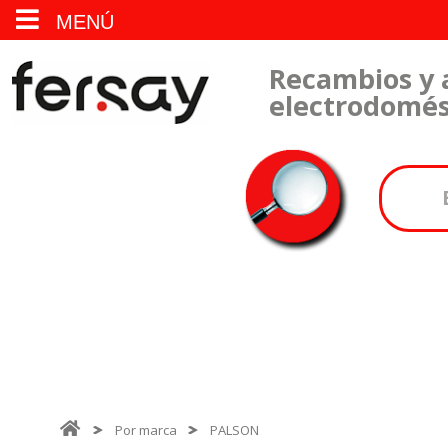
MENÚ
Recambios y 
electrodomés
Por marca
PALSON