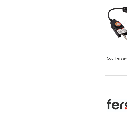
CONFIGURACIÓN DE COO
Cookies necesarias
Estas cookies son necesarias pa
Cód. Fersay
navegador para bloquear o alert
información de identificación pe
Cookies Utilizadas:
COOKIELEGALFERSAY, VSF904, PHP
Cookies de rendimiento
Estas cookies nos permiten conta
ayudan a saber qué páginas son 
estas cookies es agregada y, po
Cookies Utilizadas: