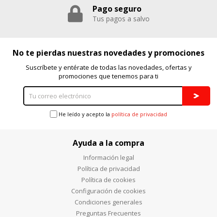
Pago seguro
Puedes volver a configurar tus cookies desde la sección
Tus pagos a salvo
"Configuración de cookies" al pie de la página. También puedes
consultar nuestra
política de cookies
No te pierdas nuestras novedades y promociones
Suscríbete y entérate de todas las novedades, ofertas y
promociones que tenemos para ti
He leído y acepto la
política de privacidad
Ayuda a la compra
Información legal
Política de privacidad
Política de cookies
Configuración de cookies
Condiciones generales
Preguntas Frecuentes