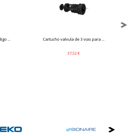
go ...
Cartucho valvula de 3 vias para ...
V
37,52 €