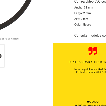
Correa video JVC cu
Ancho:
38 mm
Largo:
2 mm
Alto:
2 mm
Color:
Negro
Consulte modelos co
 del Fabricante
Rapidez y excelente comunicación. 
sin problemas ni complica
Fecha de publicación: 07-08
Fecha de compra: 31-07-2
9,207 opiniones de clie