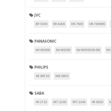
empresas para crear un perfil d
personal, sino que se basan en l
JVC
Cookies Utilizadas:
_evAd, _evCoupon, _evSubscripti
BP-5300
BR-6400
HR-7600
HR-7600MS
PANASONIC
GUARDAR CONFIGURAC
NV-M3000
NV-M3300
NV-M3500 EN EM
NV
PHILIPS
Puedes volver a configurar tus cookie
política de cookies
68 VKR 50
VKR-6850
SABA
VK-2132
VKT-2240
VKT-2340
VR-6020
V