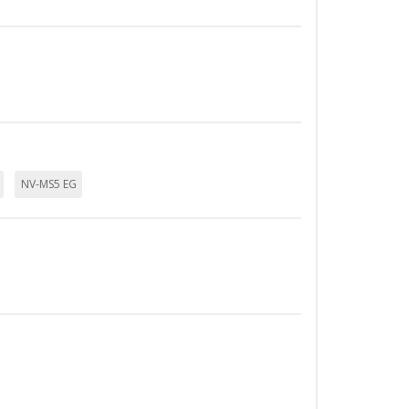
 almacenan directamente información
NV-MS5 EG
mbién puedes consultar nuestra