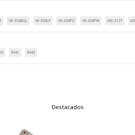
Z
VK-309BGL
VK-309LP
VK-309PG
VK-309PW
VKE-312T
VK
29
8941
8942
Destacados