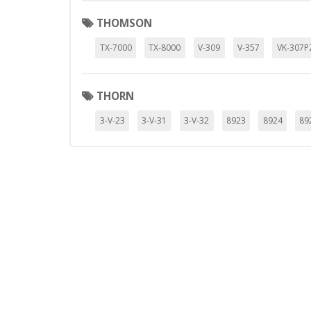
THOMSON
TX-7000
TX-8000
V-309
V-357
VK-307P
THORN
3-V-23
3-V-31
3-V-32
8923
8924
89