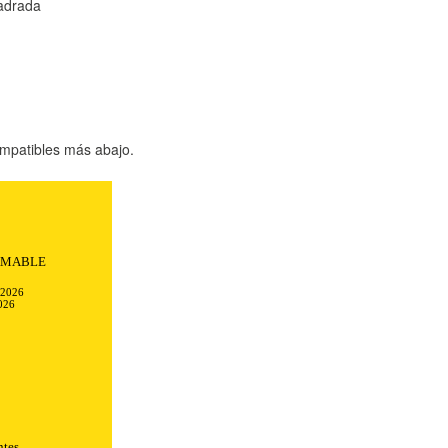
adrada
mpatibles más abajo.
Todo transcurrió
ciones.
-2026
026
ntes