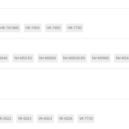
e sus intereses y mostrarle anuncios relevantes en otros sitios. No
a identificación única de su navegador y dispositivo de Internet.
on, _evPromt
HR-7610MS
HR-7650
HR-7655
HR-7700
IÓN
-M40
NV-M50 EG
NV-M9000
NV-M9500 EN
NV-M9900
NV-MS4
s desde la sección "Configuración de cookies" al pie de la página. Ta
R-6022
VR-6023
VR-6024
VR-6028
VR-7730