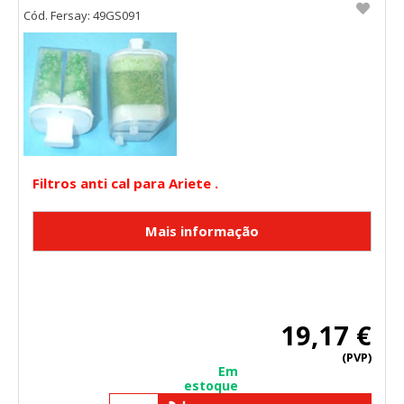
Cód. Fersay: 49GS091
Filtros anti cal para Ariete .
19,17 €
(PVP)
Em
estoque