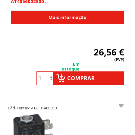
AT4056002800 ..
26,56 €
(PVP)
Em
estoque
COMPRAR
Cód. Fersay: AT2131400050