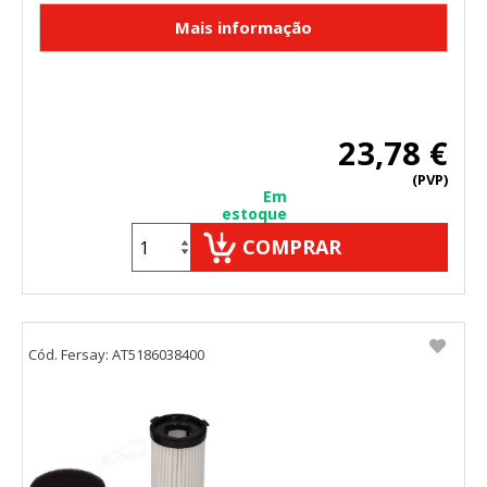
23,78 €
(PVP)
Em
estoque
COMPRAR
Cód. Fersay: AT5186038400