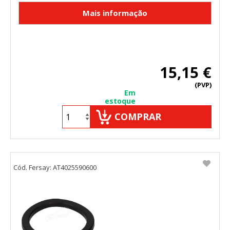
"Configuración de cookies" al pie de la página. También puedes
consultar nuestra
política de cookies
15,15 €
(PVP)
Em
estoque
COMPRAR
Cód. Fersay: AT4025590600