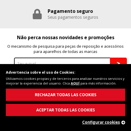
Pagamento seguro
Seus pagamentos seguros
Não perca nossas novidades e promoções
O mecanismo de pesquisa para peças de reposição e acessórios
para aparelhos de todas as marcas
Advertencia sobre el uso de Cookies:
Eu li e aceito o
política de privacidade
Utilizamos cookies propias y de terceros para analizar nuestros servicios y
mejorar la experiencia del usuario. Clica
AQUÍ
para más información.
Ajuda na compra
RECHAZAR TODAS LAS COOKIES
Condições gerais
Política de cookies
ACEPTAR TODAS LAS COOKIES
Configuración de cookies
Política de privacidade
Configurar cookies
Informação legal