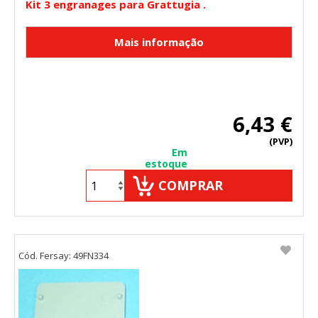
Kit 3 engranages para Grattugia .
6,43 €
(PVP)
Em
estoque
COMPRAR
Cód. Fersay: 49FN334