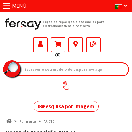
MENÚ
Peças de reposição e acessórios para
eletrodomésticos e conforto
(0)
Como encontrar
o seu modelo?
Pesquisa por imagem
Por marca
ARIETE