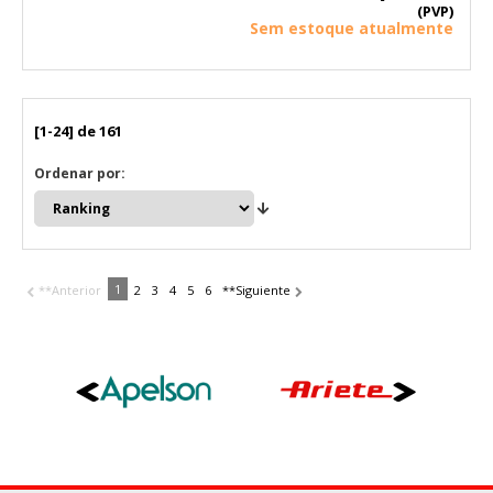
(PVP)
Sem estoque atualmente
[1-24] de 161
Ordenar por:
1
**Anterior
2
3
4
5
6
**Siguiente