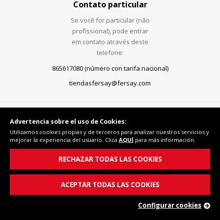
Contato particular
Se você for particular (não
profissional), pode entrar
em contato através deste
telefone:
865617080 (número con tarifa nacional)
tiendasfersay@fersay.com
Siga-nos
Advertencia sobre el uso de Cookies:
Utilizamos cookies propias y de terceros para analizar nuestros servicios y
mejorar la experiencia del usuario. Clica
AQUÍ
para más información.
RECHAZAR TODAS LAS COOKIES
Formas de pagamento
ACEPTAR TODAS LAS COOKIES
Configurar cookies
Remessas com