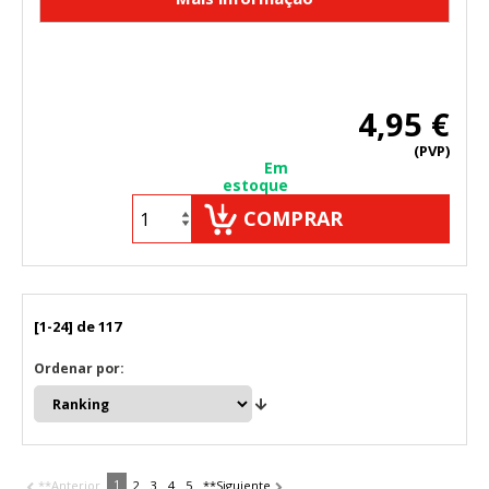
4,95 €
(PVP)
Em
estoque
COMPRAR
[1-24] de 117
Ordenar por:
1
**Anterior
2
3
4
5
**Siguiente