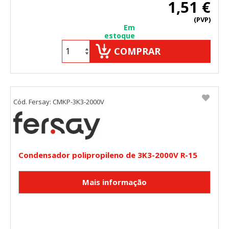
1,51 €
Cookies Utilizadas:
(PVP)
_utma,_utmb,_utmc,_utmz,_utmt,_utmz,_atuvc,_atuvs, _ga,
Em
_gid, _evPromtCookies
estoque
COMPRAR
Cookies dirigidas
Estas cookies pueden ser establecidas a través de nuestro
sitio por nuestros socios publicitarios. Pueden ser
utilizadas por esas empresas para crear un perfil de sus
intereses y mostrarle anuncios relevantes en otros sitios.
Cód. Fersay: CMKP-3K3-2000V
No almacenan directamente información personal, sino
que se basan en la identificación única de su navegador y
dispositivo de Internet.
Cookies Utilizadas:
_evAd, _evCoupon, _evSubscription, _evPromt
Condensador polipropileno de 3K3-2000V R-15
GUARDAR CONFIGURACIÓN
Puedes volver a configurar tus cookies desde la sección