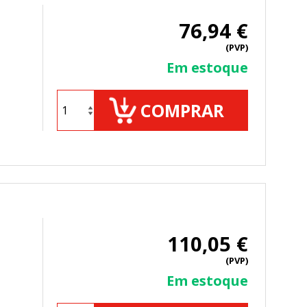
76,94 €
(PVP)
TODO
RECHAZAR TODO
Em estoque
COMPRAR
sistemas. Puede configurar su
. Estas cookies no almacenan ninguna
110,05 €
 de nuestro sitio y mejorarlo. Nos
(PVP)
tio. Toda la información que recogen
Em estoque