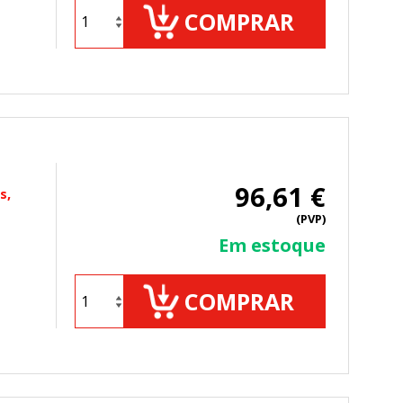
COMPRAR
ueden ser utilizadas por esas
 almacenan directamente información
96,61 €
s,
(PVP)
Em estoque
COMPRAR
mbién puedes consultar nuestra