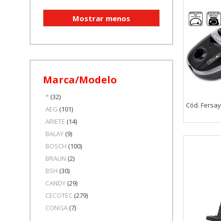
Marca/Modelo
*
(32)
Cód. Fersa
AEG
(101)
ARIETE
(14)
BALAY
(9)
BOSCH
(100)
BRAUN
(2)
BSH
(30)
CANDY
(29)
CECOTEC
(279)
CONGA
(7)