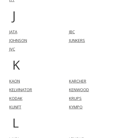
CONFIGURACIÓN DE COOKIES
J
HABILITAR TODO
RECHAZAR TODO
JATA
JBC
JOHNSON
JUNKERS
Cookies necesarias
Estas cookies son necesarias para que el sitio web
JVC
funcione y no se pueden desactivar en nuestros sistemas.
K
Puede configurar su navegador para bloquear o alertar
sobre estas cookies, pero alguna áreas del sitio no
funcionarán. Estas cookies no almacenan ninguna
información de identificación personal.
KAON
KARCHER
Cookies Utilizadas:
KELVINATOR
KENWOOD
COOKIELEGALFERSAY, VSF904, PHPSESSID, wp-settings-1,
wp-settings-time-1, _evCo, _evCoLT
KODAK
KRUPS
KUNFT
KYMPO
Cookies de rendimiento
L
Estas cookies nos permiten contar las visitas y fuentes de
tráfico para poder evaluar el rendimiento de nuestro sitio y
mejorarlo. Nos ayudan a saber qué páginas son las más o
menos visitadas, y cómo los visitantes navegan por el sitio.