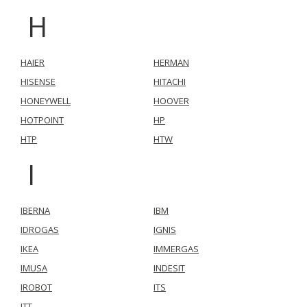
H
HAIER
HERMAN
HISENSE
HITACHI
HONEYWELL
HOOVER
HOTPOINT
HP
HTP
HTW
I
IBERNA
IBM
IDROGAS
IGNIS
IKEA
IMMERGAS
IMUSA
INDESIT
IROBOT
ITS
ITT