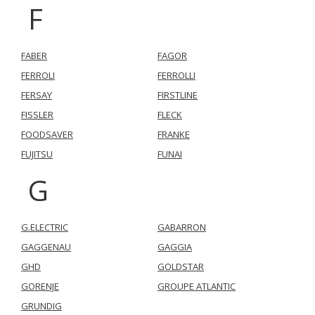
F
FABER
FAGOR
FERROLI
FERROLLI
FERSAY
FIRSTLINE
FISSLER
FLECK
FOODSAVER
FRANKE
FUJITSU
FUNAI
G
G.ELECTRIC
GABARRON
GAGGENAU
GAGGIA
GHD
GOLDSTAR
GORENJE
GROUPE ATLANTIC
GRUNDIG