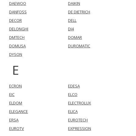
DAEWOO
DAIKIN
DANFOSS
DE DIETRICH
DECOR
DELL
DELONGHI
DI4
DMTECH
DOMAR
DOMUSA
DUROMATIC
DYSON
E
ECRON
EDESA
EIC
ELCO
ELDOM
ELECTROLUX
ELEGANCE
ELICA
ERSA
EUROTECH
EUROTV
EXPRESSION