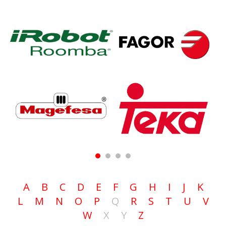
1
2
3
4
A
B
C
D
E
F
G
H
I
J
K
L
M
N
O
P
Q
R
S
T
U
V
W
X
Y
Z