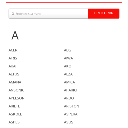
PROCURAR
Encontre sua marca
A
ACER
AEG
AIRIS
AIWA
AKAI
AKO
ALTUS
ALZA
AMANA
AMICA
ANSONIC
APARICI
APELSON
ARDO
ARIETE
ARISTON
ASKOLL
ASPERA
ASPES
ASUS