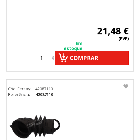
21,48 €
(PVP)
Em
estoque
COMPRAR
Cód. Fersay:
42087110
Referência:
42087110