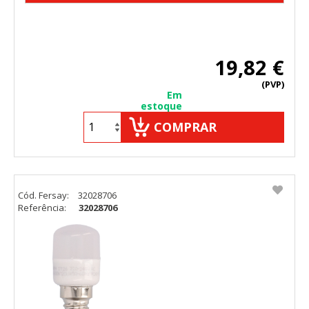
19,82 €
(PVP)
Em
estoque
COMPRAR
Cód. Fersay:
32028706
Referência:
32028706