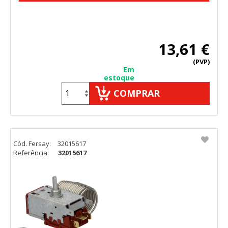
13,61 €
(PVP)
Em
estoque
COMPRAR
Cód. Fersay:
32015617
Referência:
32015617