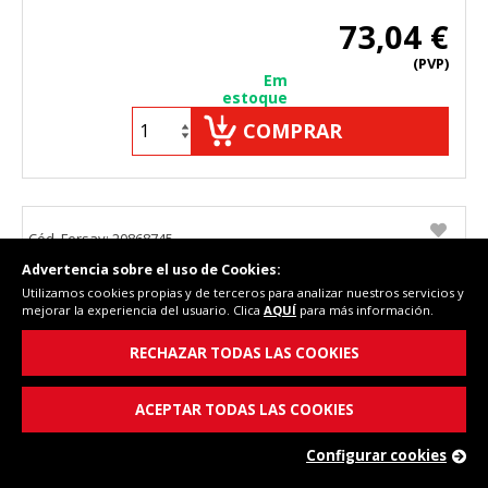
73,04 €
(PVP)
Em
estoque
COMPRAR
Cód. Fersay: 20868745
Advertencia sobre el uso de Cookies:
Utilizamos cookies propias y de terceros para analizar nuestros servicios y
mejorar la experiencia del usuario. Clica
AQUÍ
para más información.
RECHAZAR TODAS LAS COOKIES
ACEPTAR TODAS LAS COOKIES
Configurar cookies
Modulo electronico lavadora Vestel 20868745