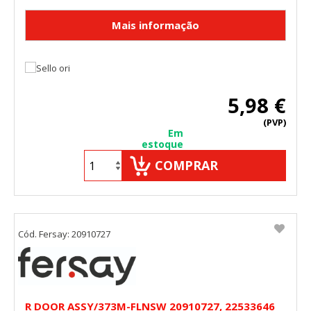
5,98 €
(PVP)
Em
estoque
COMPRAR
Cód. Fersay: 20910727
R DOOR ASSY/373M-FLNSW 20910727, 22533646