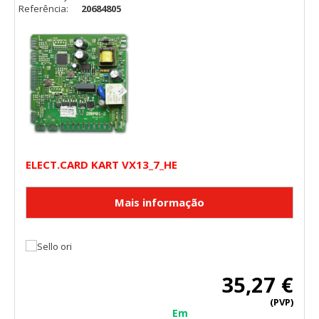
Referência:
20684805
ELECT.CARD KART VX13_7_HE
35,27 €
(PVP)
Em