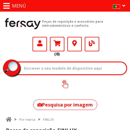
MENÚ
Peças de reposição e acessórios para
eletrodomésticos e conforto
(0)
Como encontrar
o seu modelo?
Pesquisa por imagem
Por marca
FINLUX