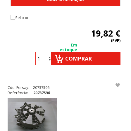
19,82 €
(PVP)
Em
estoque
COMPRAR
Cód. Fersay:
20737596
Referência:
20737596