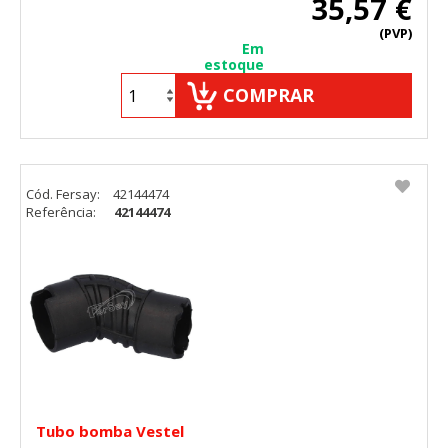
35,57 €
(PVP)
Em
estoque
COMPRAR
Cód. Fersay:
42144474
Referência:
42144474
Tubo bomba Vestel