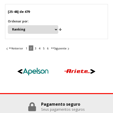
[25-48] de 479
Ordenar por:
2
**Anterior
1
3
4
5
6
**Siguiente
Pagamento seguro
Seus pagamentos seguros