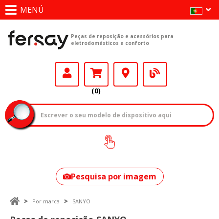
MENÚ
Peças de reposição e acessórios para
eletrodomésticos e conforto
(0)
Como encontrar
o seu modelo?
Pesquisa por imagem
Por marca
SANYO