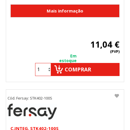
11,04 €
(PVP)
Em
estoque
COMPRAR
Cód. Fersay: STK402-100S
C.INTEG. STK402-100S