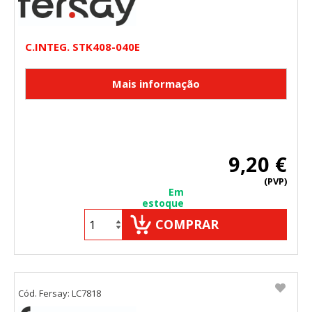
HABILITAR TODO
RECHAZAR TODO
C.INTEG. STK408-040E
Cookies necesarias
Estas cookies son necesarias para que el sitio web
funcione y no se pueden desactivar en nuestros sistemas.
Puede configurar su navegador para bloquear o alertar
sobre estas cookies, pero alguna áreas del sitio no
funcionarán. Estas cookies no almacenan ninguna
información de identificación personal.
9,20 €
Cookies Utilizadas:
COOKIELEGALFERSAY, VSF904, PHPSESSID, wp-settings-1,
(PVP)
wp-settings-time-1, _evCo, _evCoLT
Em
estoque
COMPRAR
Cookies de rendimiento
Estas cookies nos permiten contar las visitas y fuentes de
tráfico para poder evaluar el rendimiento de nuestro sitio y
mejorarlo. Nos ayudan a saber qué páginas son las más o
menos visitadas, y cómo los visitantes navegan por el sitio.
Toda la información que recogen estas cookies es
Cód. Fersay: LC7818
agregada y, por lo tanto, es anónima.