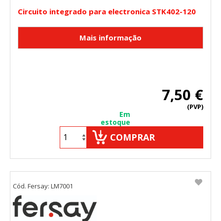
Circuito integrado para electronica STK402-120
7,50 €
(PVP)
Em
estoque
COMPRAR
Cód. Fersay: LM7001