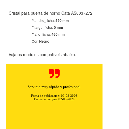
Cristal para puerta de horno Cata AS0037272
**ancho_ficha:
590 mm
**largo_ficha:
0 mm
**alto_ficha:
460 mm
Cor:
Negro
CONFIGURACIÓN DE COOKIES
Veja os modelos compatíveis abaixo.
HABILITAR TODO
RECHAZAR TODO
Cookies necesarias
Servicio muy rápido y profesional
Estas cookies son necesarias para que el sitio web
funcione y no se pueden desactivar en nuestros sistemas.
Fecha de publicación: 09-08-2026
Puede configurar su navegador para bloquear o alertar
Fecha de compra: 02-08-2026
sobre estas cookies, pero alguna áreas del sitio no
funcionarán. Estas cookies no almacenan ninguna
información de identificación personal.
Cookies Utilizadas:
COOKIELEGALFERSAY, VSF904, PHPSESSID, wp-settings-1,