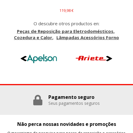
_evAd, _evCoupon, _evSubscription, _evPromt
119,98 €
O descubre otros productos en:
GUARDAR CONFIGURACIÓN
Peças de Reposição para Eletrodomésticos
Cozedura e Calor
Lâmpadas Acessórios Forno
Puedes volver a configurar tus cookies desde la sección
"Configuración de cookies" al pie de la página. También puedes
consultar nuestra
política de cookies
Pagamento seguro
Seus pagamentos seguros
Não perca nossas novidades e promoções
O mecanismo de pesquisa para peças de reposição e acessórios