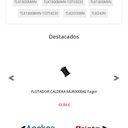
TLK1800MWN
TLK1800MWN-10759233
TLK1800MXN
TLK1800MXN-10759235
TLK201EWN
TLK343N
Destacados
FLOTADOR CALDERA MUR000042 Fagor
IN
43,84 €