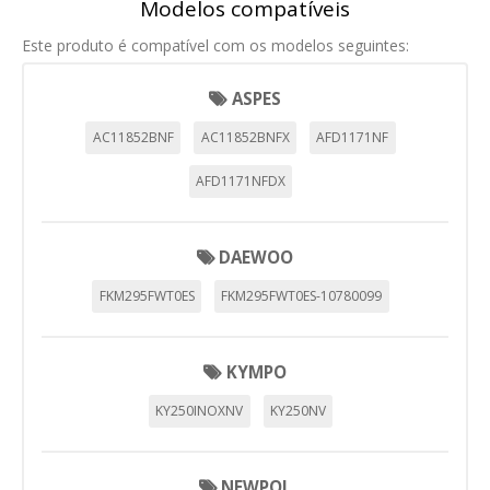
Modelos compatíveis
Este produto é compatível com os modelos seguintes:
ASPES
AC11852BNF
AC11852BNFX
AFD1171NF
AFD1171NFDX
DAEWOO
FKM295FWT0ES
FKM295FWT0ES-10780099
CONFIGURACIÓN DE COOKIES
HABILITAR TODO
RECHAZAR TODO
KYMPO
KY250INOXNV
KY250NV
Cookies necesarias
Estas cookies son necesarias para que el sitio web
NEWPOL