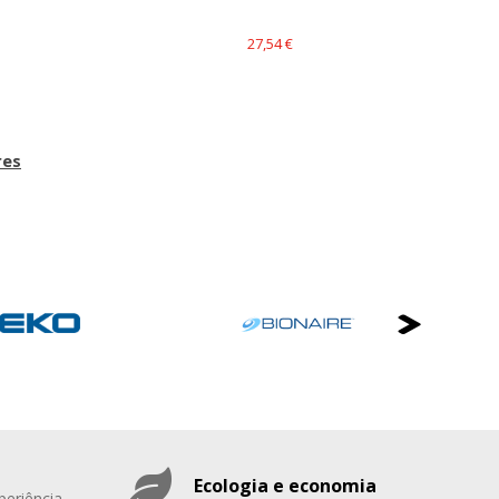
27,54 €
res
Ecologia e economia
periência