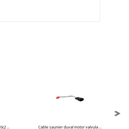
mbién puedes consultar nuestra
c2 ...
Cable saunier duval motor valvula ...