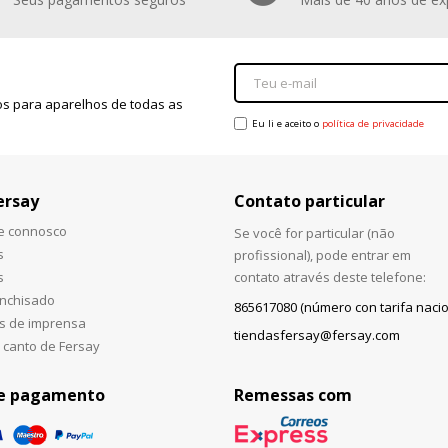
s para aparelhos de todas as
Eu li e aceito o
política de privacidade
ersay
Contato particular
he connosco
Se você for particular (não
s
profissional), pode entrar em
s
contato através deste telefone:
anchisado
865617080 (número con tarifa nacio
s de imprensa
tiendasfersay@fersay.com
 canto de Fersay
e pagamento
Remessas com