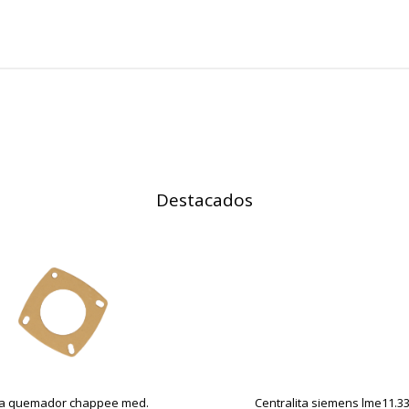
on, _evPromt
IÓN
s desde la sección "Configuración de cookies" al pie de la página. Ta
Destacados
ta quemador chappee med.
Centralita siemens lme11.330