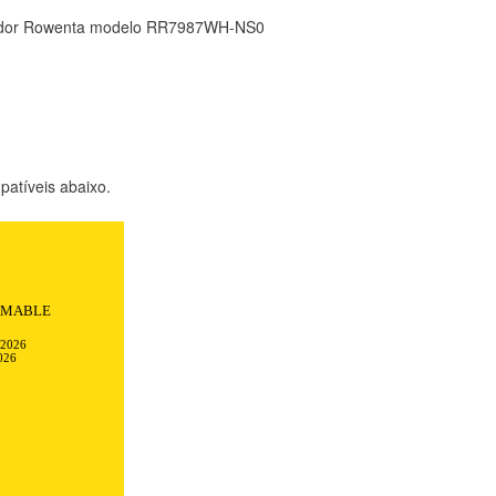
rador Rowenta modelo RR7987WH-NS0
atíveis abaixo.
AMABLE
-2026
026
TODO
RECHAZAR TODO