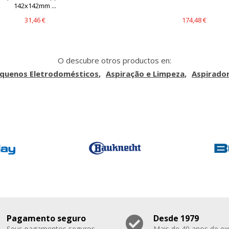
142x142mm ...
31,46 €
174,48 €
O descubre otros productos en:
quenos Eletrodomésticos
Aspiração e Limpeza
Aspirado
Pagamento seguro
Desde 1979
Seus pagamentos seguros
Mais de 40 anos de ex