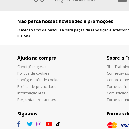
Não perca nossas novidades e promoções
O mecanismo de pesquisa para peças de reposição e acessório
marcas
Ajuda na compra
Sobre a F
Condições gerais
RH - Trabal
Política de cookies
Conheça-no
Configuración de cookies
Contacte-no
Política de privacidade
Torne-se fr
Informação legal
Comunicado
Perguntas frequentes
Torne-se um
Siga-nos
Formas d