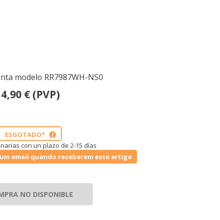
wenta modelo RR7987WH-NS0
4,90
€
(PVP)
ESGOTADO*
i
narias con un plazo de 2-15 días
um email quando receberem este artigo
MPRA NO DISPONIBLE