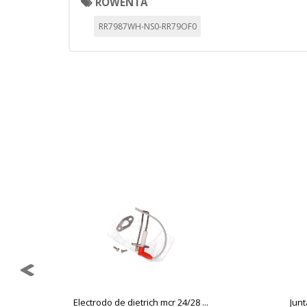
ROWENTA
_evAd, _evCoupon, _evSubscripti
RR7987WH-NS0-RR79OF0
GUARDAR CONFIGURAC
Puedes volver a configurar tus cookie
política de cookies
Electrodo de dietrich mcr 24/28 ...
Jun