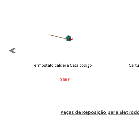
Puedes volver a configurar tus cookie
política de cookies
Termostato caldera Cata codigo ...
Cartu
40,66 €
Peças de Reposição para Eletrod