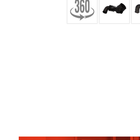
CONFIGURACIÓN DE COO
Cookies necesarias
Estas cookies son necesarias pa
navegador para bloquear o alert
información de identificación pe
Cookies Utilizadas:
COOKIELEGALFERSAY, VSF904, PHP