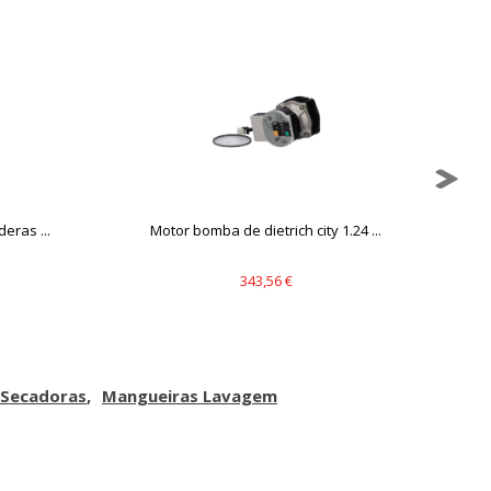
mbién puedes consultar nuestra
eras ...
Motor bomba de dietrich city 1.24 ...
343,56 €
, Secadoras
Mangueiras Lavagem