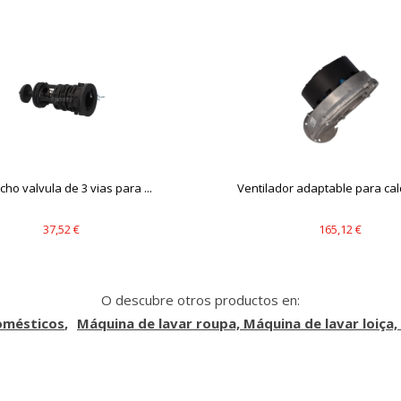
s desde la sección "Configuración de cookies" al pie de la página. Ta
cho valvula de 3 vias para ...
Ventilador adaptable para cald
37,52 €
165,12 €
O descubre otros productos en:
omésticos
Máquina de lavar roupa, Máquina de lavar loiça