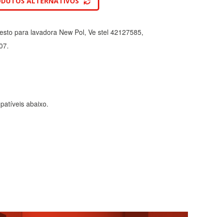
ODUTOS ALTERNATIVOS
esto para lavadora New Pol, Ve stel 42127585,
07.
atíveis abaixo.
TODO
RECHAZAR TODO
sistemas. Puede configurar su
. Estas cookies no almacenan ninguna