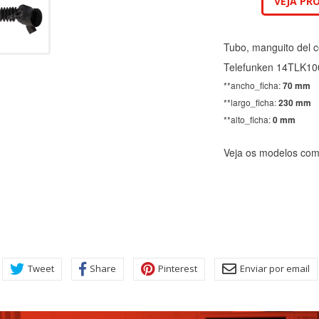
VEJA PR
Tubo, manguito del c
Telefunken 14TLK10
**ancho_ficha:
70 mm
**largo_ficha:
230 mm
**alto_ficha:
0 mm
Veja os modelos comp
KIES
HABILITAR 
ra que el sitio web funcione y no se pueden desactivar en nuestros 
ar sobre estas cookies, pero alguna áreas del sitio no funcionarán
Tweet
Share
Pinterest
Enviar por email
rsonal.
SESSID, wp-settings-1, wp-settings-time-1, _evCo, _evCoLT