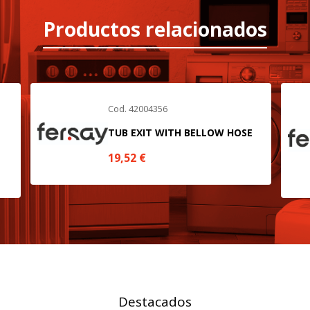
Productos relacionados
r las visitas y fuentes de tráfico para poder evaluar el rendimiento
las más o menos visitadas, y cómo los visitantes navegan por el si
r lo tanto, es anónima.
Cod. 42004356
utmz,_atuvc,_atuvs, _ga, _gid, _evPromtCookies
TUB EXIT WITH BELLOW HOSE
19,52
€
cidas a través de nuestro sitio por nuestros socios publicitarios. P
e sus intereses y mostrarle anuncios relevantes en otros sitios. No
a identificación única de su navegador y dispositivo de Internet.
on, _evPromt
Destacados
IÓN