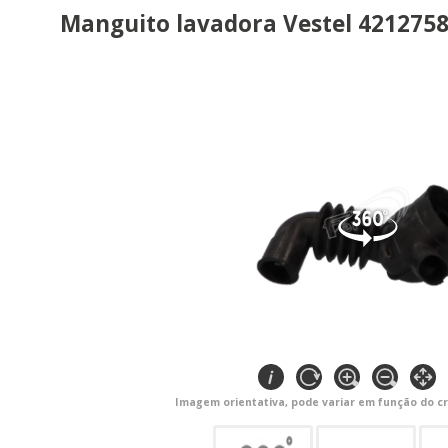
Manguito lavadora Vestel 421275
Imagem orientativa, pode variar em função do cr